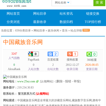
网站名称
网站首页
网站目录
站长资讯
链接交换
分类浏览
最新收录
数据归档
TOP排行榜
当前位置：
659分类目录
»
网站目录
»
娱乐休闲
»
音乐
» 站点详细
中国藏族音乐网
3247
人气指数
PageRank
百度权重
搜狗权重
360权重
0
0
2
2012-12-27
2026-08-05
AlexaRank
入站次数
出站次数
收录日期
更新日期
[删除 - 报错 - 举报]
网站地址：
www.25xz.com
[认领网站]
-
服务器IP：
219.234.30.83
联系站长：
暂无联系方式
[认领网站]
网站描述：
中国藏族音乐网是全球最大的涉藏音乐网站,藏族数字音乐网,拥有中
国最大的正版藏族音乐曲库“乐库”,收录藏族歌手原创及翻唱歌曲,最新藏族音乐,