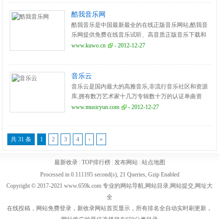
酷我音乐网
酷我音乐是中国最新最全的在线正版音乐网站,酷我音
乐网提供免费在线音乐试听、高音质正版音乐下载和
MV播放等服务。
www.kuwo.cn
- 2012-12-27
音乐云
音乐云是国内最大的高雅音乐,非流行音乐社区和资源
库,拥有数万艺术家十几万专辑数十万的认证单曲资
源,40多万的注册会员,10多年的建站历史,前身为雅燃
www.musicyun.com
- 2012-12-27
网。
共 31 条
1
2
3
4
›
»
最新收录
|
TOP排行榜
|
发布网站
|
站点地图
Processed in 0.111195 second(s), 21 Queries, Gzip Enabled
Copyright © 2017-2021 www.659k.com 专业的网站导航,网站目录,网站提交,网址大
全
在线投稿，网站免费登录，新收录网站首页显示，所有排名全自动实时刷更新，