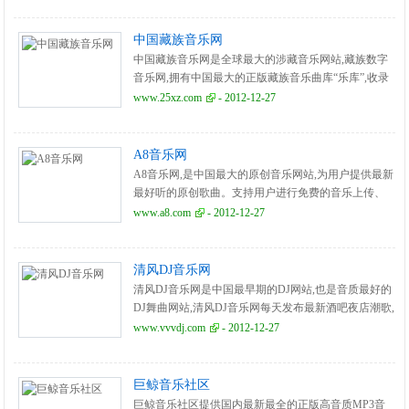
中国藏族音乐网
中国藏族音乐网是全球最大的涉藏音乐网站,藏族数字
音乐网,拥有中国最大的正版藏族音乐曲库“乐库”,收录
藏族歌手原创及翻唱歌曲,最新藏族音乐,西藏音乐,藏族
www.25xz.com
- 2012-12-27
歌曲.
A8音乐网
A8音乐网,是中国最大的原创音乐网站,为用户提供最新
最好听的原创歌曲。支持用户进行免费的音乐上传、
音乐分享、互动交流、歌曲免费下载等服务。
www.a8.com
- 2012-12-27
清风DJ音乐网
清风DJ音乐网是中国最早期的DJ网站,也是音质最好的
DJ舞曲网站,清风DJ音乐网每天发布最新酒吧夜店潮歌,
同步全球最新DJ歌曲。
www.vvvdj.com
- 2012-12-27
巨鲸音乐社区
巨鲸音乐社区提供国内最新最全的正版高音质MP3音