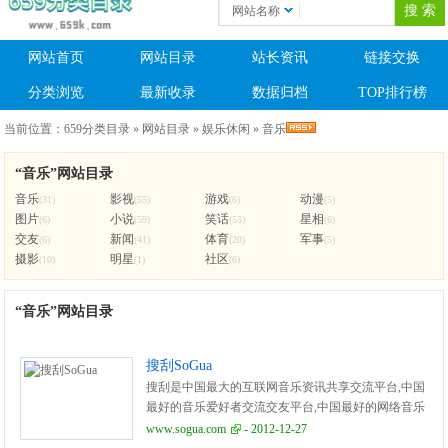
网站名称
网站首页
网站目录
站长资讯
链接交换
分类浏览
最新收录
数据归档
TOP排行榜
当前位置：
659分类目录
»
网站目录
»
娱乐休闲
»
音乐
“音乐”网站目录
音乐
影视
游戏
动漫
(31)
(55)
(6)
(5)
图片
小说
笑话
星相
(6)
(59)
(55)
(6)
交友
新闻
体育
军事
(6)
(41)
(20)
(5)
摄影
明星
社区
(10)
(1)
(6)
“音乐”网站目录
搜刮SoGua
搜刮是中国最大的互联网音乐资讯共享交流平台,中国
最好的音乐爱好者交流交友平台,中国最好的网络音乐
人的展示平台,搜刮的使命:娱乐天下, 音乐你我!
www.sogua.com
- 2012-12-27