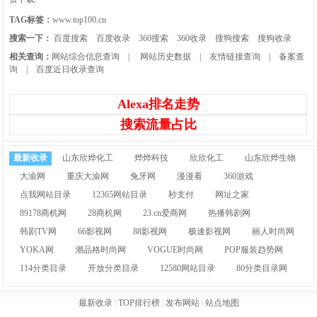
TAG标签：
www.top100.cn
搜索一下：
百度搜索
百度收录
360搜索
360收录
搜狗搜索
搜狗收录
相关查询：
网站综合信息查询
|
网站历史数据
|
友情链接查询
|
备案查
询
|
百度近日收录查询
Alexa排名走势
搜索流量占比
最新收录
山东欣烨化工
烨烨科技
欣欣化工
山东欣烨生物
大渝网
重庆大渝网
兔牙网
漫漫看
360游戏
点我网站目录
12365网站目录
秒支付
网址之家
89178商机网
28商机网
23.cn爱商网
热播韩剧网
韩剧TV网
66影视网
88影视网
极速影视网
丽人时尚网
YOKA网
潮品格时尚网
VOGUE时尚网
POP服装趋势网
114分类目录
开放分类目录
12580网站目录
80分类目录网
最新收录
|
TOP排行榜
|
发布网站
|
站点地图