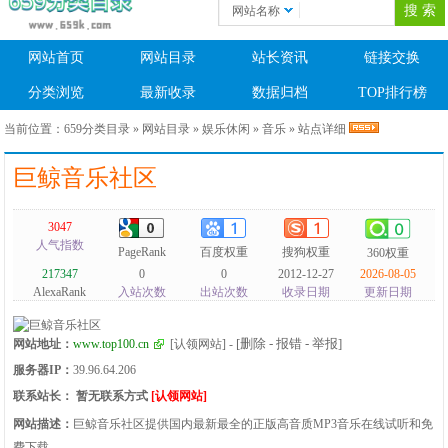
网站名称
网站首页
网站目录
站长资讯
链接交换
分类浏览
最新收录
数据归档
TOP排行榜
当前位置：
659分类目录
»
网站目录
»
娱乐休闲
»
音乐
» 站点详细
巨鲸音乐社区
3047
人气指数
PageRank
百度权重
搜狗权重
360权重
217347
0
0
2012-12-27
2026-08-05
AlexaRank
入站次数
出站次数
收录日期
更新日期
[删除 - 报错 - 举报]
网站地址：
www.top100.cn
[认领网站]
-
服务器IP：
39.96.64.206
联系站长：
暂无联系方式
[认领网站]
网站描述：
巨鲸音乐社区提供国内最新最全的正版高音质MP3音乐在线试听和免
费下载.