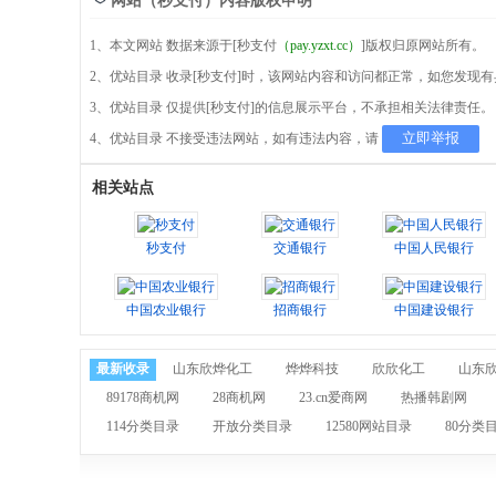
网站（秒支付）内容版权申明
1、本文网站 数据来源于[秒支付
（pay.yzxt.cc）
]版权归原网站所有。
2、优站目录 收录[秒支付]时，该网站内容和访问都正常，如您发现
3、优站目录 仅提供[秒支付]的信息展示平台，不承担相关法律责任。
立即举报
4、优站目录 不接受违法网站，如有违法内容，请
相关站点
秒支付
交通银行
中国人民银行
中国农业银行
招商银行
中国建设银行
最新收录
山东欣烨化工
烨烨科技
欣欣化工
山东
89178商机网
28商机网
23.cn爱商网
热播韩剧网
114分类目录
开放分类目录
12580网站目录
80分类