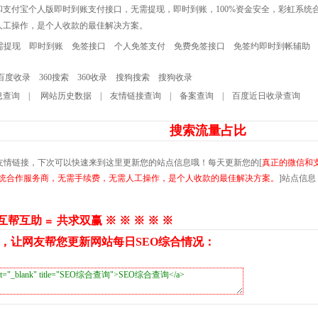
和支付宝个人版即时到账支付接口，无需提现，即时到账，100%资金安全，彩虹系统
人工操作，是个人收款的最佳解决方案。
需提现
即时到账
免签接口
个人免签支付
免费免签接口
免签约即时到帐辅助
百度收录
360搜索
360收录
搜狗搜索
搜狗收录
息查询
|
网站历史数据
|
友情链接查询
|
备案查询
|
百度近日收录查询
搜索流量占比
友情链接，下次可以快速来到这里更新您的站点信息哦！每天更新您的[
真正的微信和
系统合作服务商，无需手续费，无需人工操作，是个人收款的最佳解决方案。
]站点信
 互帮互助 ≌ 共求双赢 ※ ※ ※ ※ ※
，让网友帮您更新网站每日SEO综合情况：