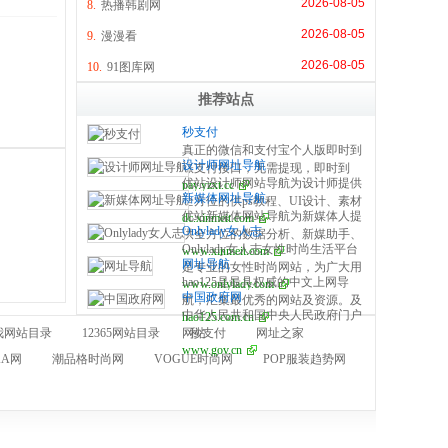
2026-08-05
8.
热播韩剧网
2026-08-05
9.
漫漫看
2026-08-05
10.
91图库网
推荐站点
秒支付
真正的微信和支付宝个人版即时到
设计师网址导航
账支付接口，无需提现，即时到
优站设计师网站导航为设计师提供
pay.yzxt.cc
账，100%资金安全，彩虹系统合
新媒体网址导航
全方位的供ps教程、UI设计、素材
作服务商，无需手续费，无需人工
优站新媒体网站导航为新媒体人提
dc.xinmeit.com
下载、高清图库、配色方案、用户
操作，是个人收款的最佳解决方
Onlylady女人志
供全方位的数据分析、新媒助手、
体验、网页设计等全方位设计师网
案。
Onlylady女人志女性时尚生活平台
www.xinmeit.com
必备的工具资源、自媒体平台、运
站导航指引。每周更新及时，同时
网址导航
是专业的女性时尚网站，为广大用
营营销、学习创业等全方位新媒体
是优站网（YOUZHAN.CO）旗下
hao125是最具权威的中文上网导
www.onlylady.com
户提供专业的时尚潮流、美容方
网站导航指引。每周更新及时，同
最实用、最专业、最全面、最好用
中国政府网
航，汇集最优秀的网站及资源。及
法、流行趋势、服饰时装资讯，打
时是优站网（YOUZHAN.CO）旗
的设计师网址导航！
中华人民共和国中央人民政府门户
hao125.com.cn
时收录影视、音乐、小说、游戏等
造专业时尚、美容、生活、达人、
下最实用、最专业、最全面、最好
我网站目录
12365网站目录
网站
秒支付
网址之家
分类的网址和内容，让您的网络生
互动平台。
用的新媒体网址导航！
www.gov.cn
活更简单精彩。上网，从hao125开
KA网
潮品格时尚网
VOGUE时尚网
POP服装趋势网
始。