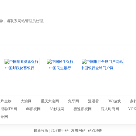
有异，请联系网站管理员处理。
中国邮政储蓄银行
中国民生银行
中国银行全球门户网站
欣烨生物
大渝网
重庆大渝网
兔牙网
漫漫看
360游戏
点
韩剧TV网
66影视网
88影视网
极速影视网
丽人时尚网
YO
目录网
最新收录
|
TOP排行榜
|
发布网站
|
站点地图