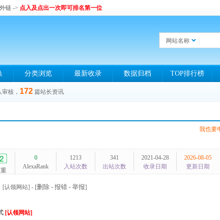
和外链
->
点入及点出一次即可排名第一位
网站名称
换
分类浏览
最新收录
数据归档
TOP排行榜
172
队审核，
篇站长资讯
我也要
0
1213
341
2021-04-28
2026-08-05
AlexaRank
入站次数
出站次数
收录日期
更新日期
权重
[删除 - 报错 - 举报]
[认领网站]
-
式
[认领网站]