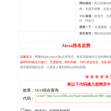
网站描述：
真正的微信
商，无需手续费，无需
TAG标签：
秒支付
无
付
码支付
搜索一下：
百度搜索
相关查询：
网站综合信
Alexa排名走势
温馨提示：
尊敬的[
pay.yzxt.cc
]站点管理员，将本页链接加入您的网站
版即时到账支付接口，无需提现，即时到账，100%资金安全，彩虹
首页最前端的位置，让更多人看到您站点的信息哦。
※ ※ ※ ※ ※
将以下代码插入您网页中
效果
：
SEO综合查询
代码
：