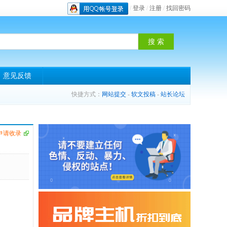
/
登录
/
注册
/
找回密码
意见反馈
快捷方式：
网站提交
-
软文投稿
-
站长论坛
申请收录