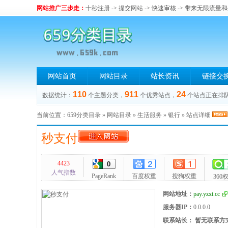
网站推广三步走：
十秒注册
->
提交网站
-> 快速审核 -> 带来无限流量
网站首页
网站目录
站长资讯
链接交
110
911
24
数据统计：
个主题分类，
个优秀站点，
个站点正在排
当前位置：
659分类目录
»
网站目录
»
生活服务
»
银行
» 站点详细
秒支付
4423
人气指数
PageRank
百度权重
搜狗权重
360
网站地址：
pay.yzxt.cc
服务器IP：
0.0.0.0
联系站长：
暂无联系方