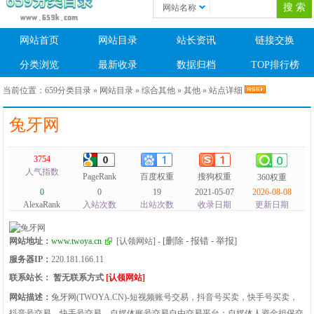
网站名称
网站首页
网站目录
站长资讯
链接交换
分类浏览
最新收录
数据归档
TOP排行榜
当前位置：
659分类目录
»
网站目录
»
综合其他
»
其他
» 站点详细
兔牙网
3754
人气指数
PageRank
百度权重
搜狗权重
360权重
0
0
19
2021-05-07
2026-08-08
AlexaRank
入站次数
出站次数
收录日期
更新日期
[删除 - 报错 - 举报]
网站地址：
www.twoya.cn
[认领网站]
-
服务器IP：
220.181.166.11
联系站长：
暂无联系方式
[认领网站]
网站描述：
兔牙网(TWOYA.CN)-短视频账号交易，抖音号买卖，快手号买卖，
抖音号交易，快手号交易，自媒体账号交易自由交易平台；自媒体人资金担保交