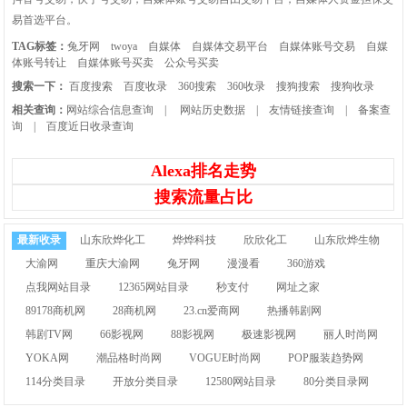
易首选平台。
TAG标签：
兔牙网
twoya
自媒体
自媒体交易平台
自媒体账号交易
自媒
体账号转让
自媒体账号买卖
公众号买卖
搜索一下：
百度搜索
百度收录
360搜索
360收录
搜狗搜索
搜狗收录
相关查询：
网站综合信息查询
|
网站历史数据
|
友情链接查询
|
备案查
询
|
百度近日收录查询
Alexa排名走势
搜索流量占比
最新收录
山东欣烨化工
烨烨科技
欣欣化工
山东欣烨生物
大渝网
重庆大渝网
兔牙网
漫漫看
360游戏
点我网站目录
12365网站目录
秒支付
网址之家
89178商机网
28商机网
23.cn爱商网
热播韩剧网
韩剧TV网
66影视网
88影视网
极速影视网
丽人时尚网
YOKA网
潮品格时尚网
VOGUE时尚网
POP服装趋势网
114分类目录
开放分类目录
12580网站目录
80分类目录网