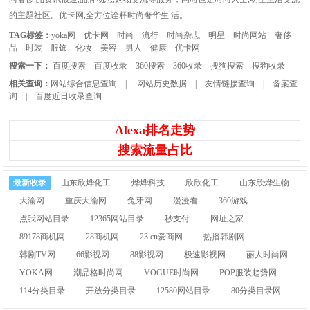
的主题社区。优卡网,全方位诠释时尚奢华生 活。
TAG标签：
yoka网
优卡网
时尚
流行
时尚杂志
明星
时尚网站
奢侈
品
时装
服饰
化妆
美容
男人
健康
优卡网
搜索一下：
百度搜索
百度收录
360搜索
360收录
搜狗搜索
搜狗收录
相关查询：
网站综合信息查询
|
网站历史数据
|
友情链接查询
|
备案查
询
|
百度近日收录查询
Alexa排名走势
搜索流量占比
最新收录
山东欣烨化工
烨烨科技
欣欣化工
山东欣烨生物
大渝网
重庆大渝网
兔牙网
漫漫看
360游戏
点我网站目录
12365网站目录
秒支付
网址之家
89178商机网
28商机网
23.cn爱商网
热播韩剧网
韩剧TV网
66影视网
88影视网
极速影视网
丽人时尚网
YOKA网
潮品格时尚网
VOGUE时尚网
POP服装趋势网
114分类目录
开放分类目录
12580网站目录
80分类目录网