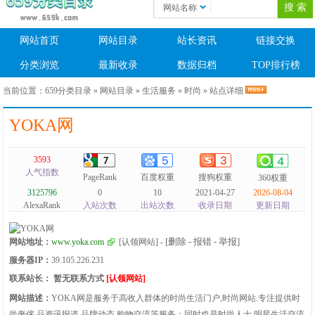
网站名称
网站首页
网站目录
站长资讯
链接交换
分类浏览
最新收录
数据归档
TOP排行榜
当前位置：
659分类目录
»
网站目录
»
生活服务
»
时尚
» 站点详细
YOKA网
3593
人气指数
PageRank
百度权重
搜狗权重
360权重
3125796
0
10
2021-04-27
2026-08-04
AlexaRank
入站次数
出站次数
收录日期
更新日期
[删除 - 报错 - 举报]
网站地址：
www.yoka.com
[认领网站]
-
服务器IP：
39.105.226.231
联系站长：
暂无联系方式
[认领网站]
网站描述：
YOKA网是服务于高收入群体的时尚生活门户,时尚网站.专注提供时
尚奢侈 品资讯报道,品牌动态,购物交流等服务；同时也是时尚人士,明星生活交流