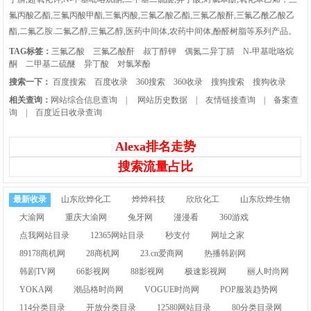
氟丙酸乙酯,三氟丙酸甲酯,三氟丙酸,三氟乙酸乙酯,三氟乙酸酐,三氟乙酰乙酸乙
酯,二氟乙胺.二氟乙醇,三氟乙醇,医药中间体,农药中间体,酚醛树脂等系列产品。
TAG标签：
三氟乙酸
三氟乙酸酐
叔丁醇钾
偶氮二异丁腈
N-甲基吡咯烷
酮
二甲基二硫醚
异丁酸
对氯苯酚
搜索一下：
百度搜索
百度收录
360搜索
360收录
搜狗搜索
搜狗收录
相关查询：
网站综合信息查询
|
网站历史数据
|
友情链接查询
|
备案查
询
|
百度近日收录查询
Alexa排名走势
搜索流量占比
最新收录
山东欣烨化工
烨烨科技
欣欣化工
山东欣烨生物
大渝网
重庆大渝网
兔牙网
漫漫看
360游戏
点我网站目录
12365网站目录
秒支付
网址之家
89178商机网
28商机网
23.cn爱商网
热播韩剧网
韩剧TV网
66影视网
88影视网
极速影视网
丽人时尚网
YOKA网
潮品格时尚网
VOGUE时尚网
POP服装趋势网
114分类目录
开放分类目录
12580网站目录
80分类目录网