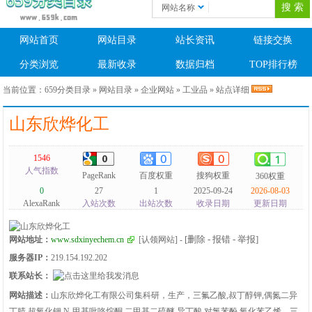
网站名称
网站首页
网站目录
站长资讯
链接交换
分类浏览
最新收录
数据归档
TOP排行榜
当前位置：
659分类目录
»
网站目录
»
企业网站
»
工业品
» 站点详细
山东欣烨化工
1546
人气指数
PageRank
百度权重
搜狗权重
360权重
0
27
1
2025-09-24
2026-08-03
AlexaRank
入站次数
出站次数
收录日期
更新日期
[删除 - 报错 - 举报]
网站地址：
www.sdxinyechem.cn
[认领网站]
-
服务器IP：
219.154.192.202
联系站长：
网站描述：
山东欣烨化工有限公司集科研，生产，三氟乙酸,叔丁醇钾,偶氮二异
丁腈,超氧化钾,N-甲基吡咯烷酮,二甲基二硫醚,异丁酸,对氯苯酚,氧化苯乙烯，三