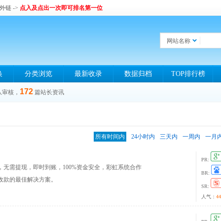
和外链
->
点入及点出一次即可排名第一位
网站名称
换
分类浏览
最新收录
数据归档
TOP排行榜
172
队审核，
篇站长资讯
所有时间内
24小时内
三天内
一周内
一月
PR:
无需提现，即时到账，100%资金安全，彩虹系统合作
BR:
收款的最佳解决方案。
SR:
人气：
44