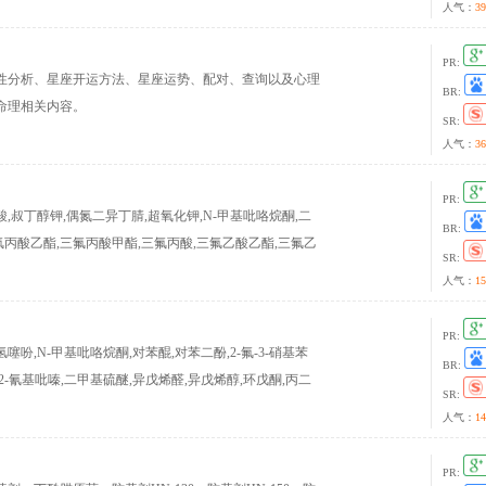
人气：
39
PR:
性分析、星座开运方法、星座运势、配对、查询以及心理
BR:
命理相关内容。
SR:
人气：
36
PR:
叔丁醇钾,偶氮二异丁腈,超氧化钾,N-甲基吡咯烷酮,二
BR:
氟丙酸乙酯,三氟丙酸甲酯,三氟丙酸,三氟乙酸乙酯,三氟乙
SR:
三氟乙醇,医药中间体,农药中间体,酚醛树脂等系列产品。
人气：
15
PR:
,N-甲基吡咯烷酮,对苯醌,对苯二酚,2-氟-3-硝基苯
BR:
2-氰基吡嗪,二甲基硫醚,异戊烯醛,异戊烯醇,环戊酮,丙二
SR:
氧化苯乙烯,苯乙酮,间苯二甲醚,2-氰基吡嗪,二甲基硫醚,
人气：
14
腈,叔丁醇医药中间体,酚醛树脂
PR: