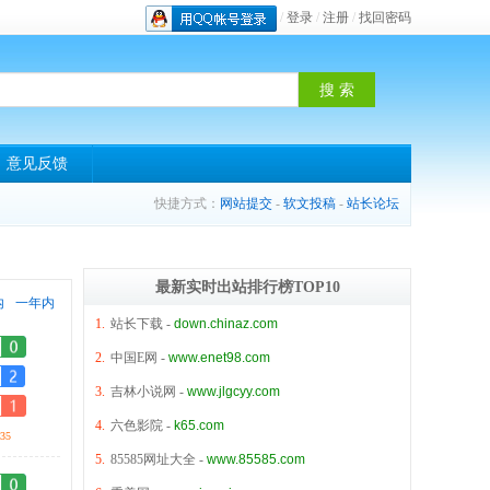
/
登录
/
注册
/
找回密码
意见反馈
快捷方式：
网站提交
-
软文投稿
-
站长论坛
最新实时出站排行榜TOP10
内
一年内
1.
站长下载
-
down.chinaz.com
2.
中国E网
-
www.enet98.com
3.
吉林小说网
-
www.jlgcyy.com
4.
六色影院
-
k65.com
35
5.
85585网址大全
-
www.85585.com