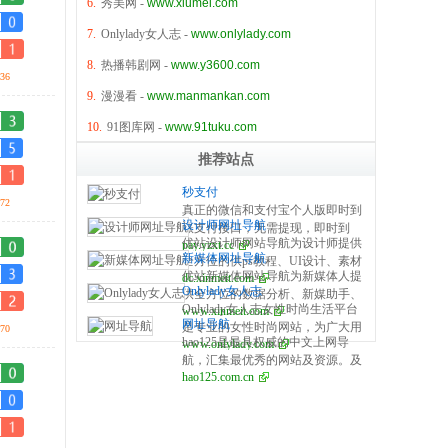
6.
秀美网
-
www.xiumei.com
7.
Onlylady女人志
-
www.onlylady.com
8.
热播韩剧网
-
www.y3600.com
36
9.
漫漫看
-
www.manmankan.com
10.
91图库网
-
www.91tuku.com
推荐站点
秒支付
72
真正的微信和支付宝个人版即时到
设计师网址导航
账支付接口，无需提现，即时到
优站设计师网站导航为设计师提供
pay.yzxt.cc
账，100%资金安全，彩虹系统合
新媒体网址导航
全方位的供ps教程、UI设计、素材
作服务商，无需手续费，无需人工
优站新媒体网站导航为新媒体人提
dc.xinmeit.com
下载、高清图库、配色方案、用户
操作，是个人收款的最佳解决方
Onlylady女人志
供全方位的数据分析、新媒助手、
体验、网页设计等全方位设计师网
案。
Onlylady女人志女性时尚生活平台
www.xinmeit.com
必备的工具资源、自媒体平台、运
站导航指引。每周更新及时，同时
网址导航
是专业的女性时尚网站，为广大用
70
营营销、学习创业等全方位新媒体
是优站网（YOUZHAN.CO）旗下
hao125是最具权威的中文上网导
www.onlylady.com
户提供专业的时尚潮流、美容方
网站导航指引。每周更新及时，同
最实用、最专业、最全面、最好用
航，汇集最优秀的网站及资源。及
法、流行趋势、服饰时装资讯，打
时是优站网（YOUZHAN.CO）旗
的设计师网址导航！
hao125.com.cn
时收录影视、音乐、小说、游戏等
造专业时尚、美容、生活、达人、
下最实用、最专业、最全面、最好
分类的网址和内容，让您的网络生
互动平台。
用的新媒体网址导航！
活更简单精彩。上网，从hao125开
始。