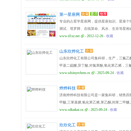
第一星座网
专业的占星学星座网，提供星座知识、星座个
测试、塔罗牌、在线算命、风水、生肖等星相
www.d1xz.net
- 2012-12-26
- 收藏
山东欣烨化工
山东欣烨化工有限公司集科研，生产，三氟乙酸,
甲基二硫醚,异丁酸,对氯苯酚,氧化苯乙烯，三
酸酐,三氟乙酰乙酸乙酯,二氟乙胺.二氟乙醇,
www.sdxinyechem.cn
- 2025-09-24
- 收藏
烨烨科技
济南烨烨科技有限公司是一家集科研，销售四氢噻吩
甲酸,三苯基膦,氧化苯乙烯,苯乙酮,间苯二甲醚,
腈,偶氮二异丁腈,叔丁醇医药中间体,酚醛树脂，
www.sdkaikai.cn
- 2025-09-24
- 收藏
异戊烯醛,异戊烯醇,环戊酮,丙二腈,偶氮二异丁
欣欣化工