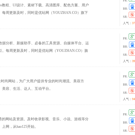
PR:
s教程、UI设计、素材下载、高清图库、配色方案、用户
BR:
每周更新及时，同时是优站网（YOUZHAN.CO）旗下
SR:
址导航！
人气：
37
PR:
数据分析、新媒助手、必备的工具资源、自媒体平台、运
BR:
。每周更新及时，同时是优站网（YOUZHAN.CO）旗
SR:
网址导航！
人气：
39
PR:
的女性时尚网站，为广大用户提供专业的时尚潮流、美容方
BR:
、美容、生活、达人、互动平台。
SR:
人气：
94
PR:
最优秀的网站及资源。及时收录影视、音乐、小说、游戏等分
BR:
网，从hao125开始。
SR: