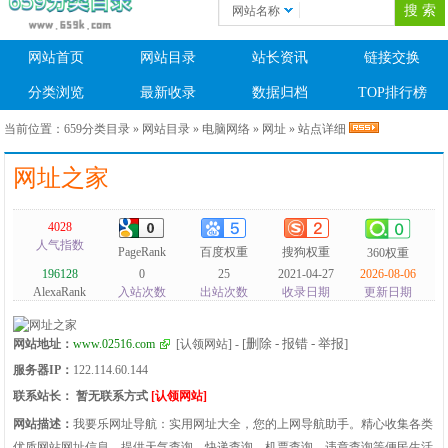
网站名称
网站首页
网站目录
站长资讯
链接交换
分类浏览
最新收录
数据归档
TOP排行榜
当前位置：
659分类目录
»
网站目录
»
电脑网络
»
网址
» 站点详细
网址之家
4028
人气指数
PageRank
百度权重
搜狗权重
360权重
196128
0
25
2021-04-27
2026-08-06
AlexaRank
入站次数
出站次数
收录日期
更新日期
[删除 - 报错 - 举报]
网站地址：
www.02516.com
[认领网站]
-
服务器IP：
122.114.60.144
联系站长：
暂无联系方式
[认领网站]
网站描述：
我要乐网址导航：实用网址大全，您的上网导航助手。精心收集各类
优质网站网址信息，提供天气查询、快递查询、机票查询、违章查询等便民生活