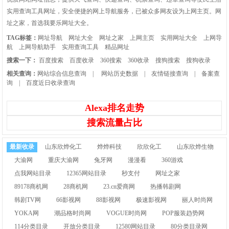
实用查询工具网址，安全便捷的网上导航服务，已被众多网友设为上网主页。网
址之家，首选我要乐网址大全。
TAG标签：
网址导航
网址大全
网址之家
上网主页
实用网址大全
上网导
航
上网导航助手
实用查询工具
精品网址
搜索一下：
百度搜索
百度收录
360搜索
360收录
搜狗搜索
搜狗收录
相关查询：
网站综合信息查询
|
网站历史数据
|
友情链接查询
|
备案查
询
|
百度近日收录查询
Alexa排名走势
搜索流量占比
最新收录
山东欣烨化工
烨烨科技
欣欣化工
山东欣烨生物
大渝网
重庆大渝网
兔牙网
漫漫看
360游戏
点我网站目录
12365网站目录
秒支付
网址之家
89178商机网
28商机网
23.cn爱商网
热播韩剧网
韩剧TV网
66影视网
88影视网
极速影视网
丽人时尚网
YOKA网
潮品格时尚网
VOGUE时尚网
POP服装趋势网
114分类目录
开放分类目录
12580网站目录
80分类目录网