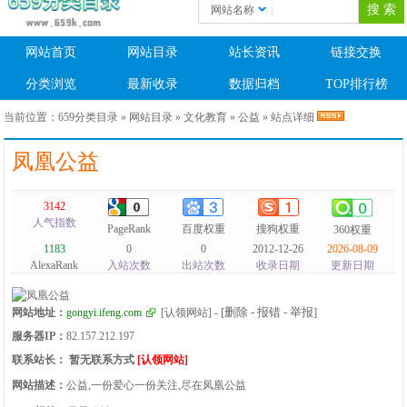
网站名称
网站首页
网站目录
站长资讯
链接交换
分类浏览
最新收录
数据归档
TOP排行榜
当前位置：
659分类目录
»
网站目录
»
文化教育
»
公益
» 站点详细
凤凰公益
3142
人气指数
PageRank
百度权重
搜狗权重
360权重
1183
0
0
2012-12-26
2026-08-09
AlexaRank
入站次数
出站次数
收录日期
更新日期
[删除 - 报错 - 举报]
网站地址：
gongyi.ifeng.com
[认领网站]
-
服务器IP：
82.157.212.197
联系站长：
暂无联系方式
[认领网站]
网站描述：
公益,一份爱心一份关注,尽在凤凰公益