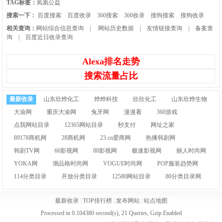
TAG标签：
凤凰公益
搜索一下：
百度搜索
百度收录
360搜索
360收录
搜狗搜索
搜狗收录
相关查询：
网站综合信息查询
|
网站历史数据
|
友情链接查询
|
备案查
询
|
百度近日收录查询
Alexa排名走势
搜索流量占比
最新收录
山东欣烨化工
烨烨科技
欣欣化工
山东欣烨生物
大渝网
重庆大渝网
兔牙网
漫漫看
360游戏
点我网站目录
12365网站目录
秒支付
网址之家
89178商机网
28商机网
23.cn爱商网
热播韩剧网
韩剧TV网
66影视网
88影视网
极速影视网
丽人时尚网
YOKA网
潮品格时尚网
VOGUE时尚网
POP服装趋势网
114分类目录
开放分类目录
12580网站目录
80分类目录网
最新收录
|
TOP排行榜
|
发布网站
|
站点地图
Processed in 0.104380 second(s), 21 Queries, Gzip Enabled