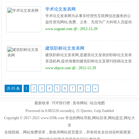
学术论文发表网
学术论文发表网为从事非经营性互联网信息服务的公
益性资讯网站,免费、义务、无偿为广大科研人员提供:
论文发表资讯、各类合法期刊投稿地址、论文写作资
www.sogoart.com
- 2012-12-29
料收集。
建筑职称论文发表网
建筑职称论文发表网,是建筑论文发表的职称论文发表
首选机构,提供海量的建筑职称论文及期刊投稿论文发
表,其建筑论文发表包括:建筑设计论文发表、施工技术
www.zhjscn.com
- 2012-12-29
论文发表。
共 85 条
1
2
3
4
5
6
7
8
›
»
最新收录
|
TOP排行榜
|
发布网站
|
站点地图
Processed in 0.085226 second(s), 21 Queries, Gzip Enabled
Copyright © 2017-2021 www.659k.com 专业的网站导航,网站目录,网站提交,网址大
全
在线投稿，网站免费登录，新收录网站首页显示，所有排名全自动实时刷更新，