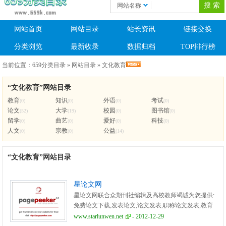
网站名称
网站首页
网站目录
站长资讯
链接交换
分类浏览
最新收录
数据归档
TOP排行榜
当前位置：
659分类目录
»
网站目录
»
文化教育
“文化教育”网站目录
教育
知识
外语
考试
(0)
(0)
(0)
(0)
论文
大学
校园
图书馆
(52)
(19)
(0)
(0)
留学
曲艺
爱好
科技
(0)
(0)
(0)
(0)
人文
宗教
公益
(0)
(0)
(14)
“文化教育”网站目录
星论文网
星论文网联合众期刊社编辑及高校教师竭诚为您提供:
免费论文下载,发表论文,论文发表,职称论文发表,教育
论文发表,医学论文发表等论文发表服务。星论文网,论
www.starlunwen.net
- 2012-12-29
文行业榜中榜!