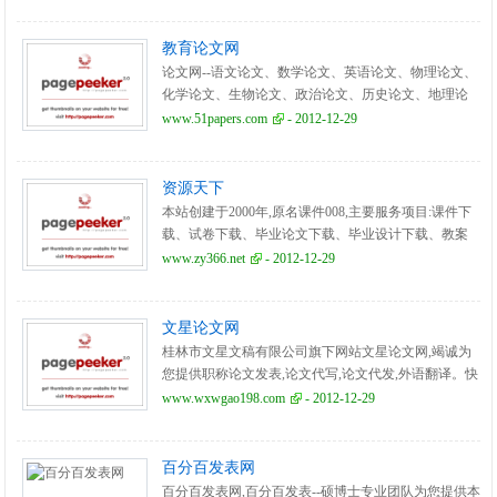
教育论文网
论文网--语文论文、数学论文、英语论文、物理论文、
化学论文、生物论文、政治论文、历史论文、地理论
文、体育论文、班主任、信息技术论文、音乐论文、
www.51papers.com
- 2012-12-29
美术论文。
资源天下
本站创建于2000年,原名课件008,主要服务项目:课件下
载、试卷下载、毕业论文下载、毕业设计下载、教案
下载、教学软件下载、论文代写、论文代发。
www.zy366.net
- 2012-12-29
文星论文网
桂林市文星文稿有限公司旗下网站文星论文网,竭诚为
您提供职称论文发表,论文代写,论文代发,外语翻译。快
速发表刊物有省级、国家级、中文核心、南大核心。
www.wxwgao198.com
- 2012-12-29
百分百发表网
百分百发表网,百分百发表--硕博士专业团队为您提供本