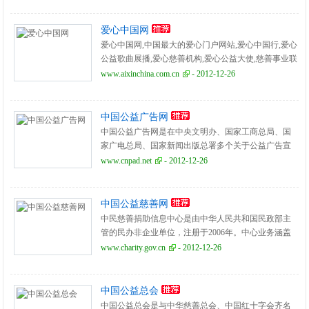
爱心中国网
爱心中国网,中国最大的爱心门户网站,爱心中国行,爱心
公益歌曲展播,爱心慈善机构,爱心公益大使,慈善事业联
合会,公益人生访谈,爱心中国基金,爱心中国行.
www.aixinchina.com.cn
- 2012-12-26
中国公益广告网
中国公益广告网是在中央文明办、国家工商总局、国
家广电总局、国家新闻出版总署多个关于公益广告宣
传工作通知的精神指引下,由中国广告协会电视委员会
www.cnpad.net
- 2012-12-26
会同相关广告.
中国公益慈善网
中民慈善捐助信息中心是由中华人民共和国民政部主
管的民办非企业单位，注册于2006年。中心业务涵盖
中国公益慈善数据采集、分析及研究，中国公益慈善
www.charity.gov.cn
- 2012-12-26
信息平台建设，组织实施专业培训，促进公益慈善交
流与合作等范围。
中国公益总会
中国公益总会是与中华慈善总会、中国红十字会齐名