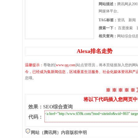
网站描述：
腾讯网从2
网媒体平台。
TAG标签：
资讯
新闻
搜索一下：
百度搜索
相关查询：
网站综合信
Alexa排名走势
温馨提示：
尊敬的[
www.qq.com
]站点管理员，将本页链接加入您的网
今，已经成为集新闻信息，区域垂直生活服务、社会化媒体资讯和产
息哦。
※ ※ ※ ※ ※
将以下代码插入您网页中
效果
：
SEO综合查询
代码
：
网站（腾讯网）内容版权申明