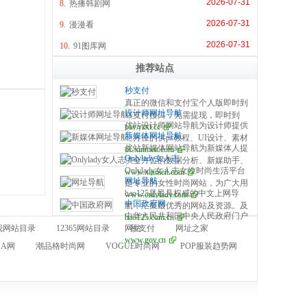
2026-07-31
8.
热播韩剧网
2026-07-31
9.
漫漫看
2026-07-31
10.
91图库网
推荐站点
秒支付
真正的微信和支付宝个人版即时到
设计师网址导航
账支付接口，无需提现，即时到
优站设计师网站导航为设计师提供
pay.yzxt.cc
账，100%资金安全，彩虹系统合
新媒体网址导航
全方位的供ps教程、UI设计、素材
作服务商，无需手续费，无需人工
优站新媒体网站导航为新媒体人提
dc.xinmeit.com
下载、高清图库、配色方案、用户
操作，是个人收款的最佳解决方
Onlylady女人志
供全方位的数据分析、新媒助手、
体验、网页设计等全方位设计师网
案。
Onlylady女人志女性时尚生活平台
www.xinmeit.com
必备的工具资源、自媒体平台、运
站导航指引。每周更新及时，同时
网址导航
是专业的女性时尚网站，为广大用
营营销、学习创业等全方位新媒体
是优站网（YOUZHAN.CO）旗下
hao125是最具权威的中文上网导
www.onlylady.com
户提供专业的时尚潮流、美容方
网站导航指引。每周更新及时，同
最实用、最专业、最全面、最好用
中国政府网
航，汇集最优秀的网站及资源。及
法、流行趋势、服饰时装资讯，打
时是优站网（YOUZHAN.CO）旗
的设计师网址导航！
中华人民共和国中央人民政府门户
hao125.com.cn
时收录影视、音乐、小说、游戏等
造专业时尚、美容、生活、达人、
下最实用、最专业、最全面、最好
我网站目录
12365网站目录
网站
秒支付
网址之家
分类的网址和内容，让您的网络生
互动平台。
用的新媒体网址导航！
www.gov.cn
活更简单精彩。上网，从hao125开
KA网
潮品格时尚网
VOGUE时尚网
POP服装趋势网
始。