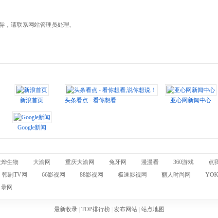
。
有异，请联系网站管理员处理。
新浪首页
头条看点 - 看你想看,说你想说！
亚心网新闻中心
Google新闻
欣烨生物
大渝网
重庆大渝网
兔牙网
漫漫看
360游戏
点
韩剧TV网
66影视网
88影视网
极速影视网
丽人时尚网
YO
目录网
最新收录
|
TOP排行榜
|
发布网站
|
站点地图