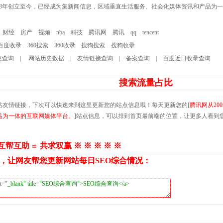
003年创立至今，已经成为集新闻信息，区域垂直生活服务、社会化媒体资讯和产品为
财经
房产
视频
nba
科技
腾讯网
腾讯
qq
tencent
百度收录
360搜索
360收录
搜狗搜索
搜狗收录
息查询
|
网站历史数据
|
友情链接查询
|
备案查询
|
百度近日收录查询
搜索流量占比
站友情链接，下次可以快速来到这里更新您的站点信息哦！每天更新您的[
腾讯网从20
品为一体的互联网媒体平台。
]站点信息，可以排到首页最前端的位置，让更多人看到
 互帮互助 ≌ 共求双赢 ※ ※ ※ ※ ※
，让网友帮您更新网站每日SEO综合情况：