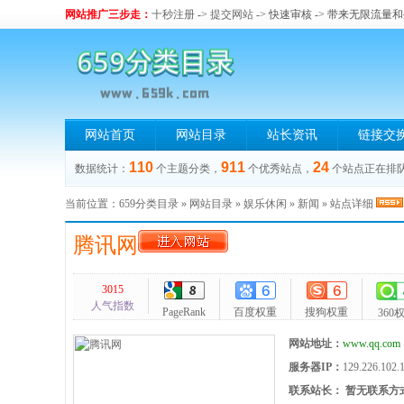
网站推广三步走：
十秒注册
->
提交网站
-> 快速审核 -> 带来无限流量
网站首页
网站目录
站长资讯
链接交
110
911
24
数据统计：
个主题分类，
个优秀站点，
个站点正在排
当前位置：
659分类目录
»
网站目录
»
娱乐休闲
»
新闻
» 站点详细
腾讯网
3015
人气指数
PageRank
百度权重
搜狗权重
360
网站地址：
www.qq.com
服务器IP：
129.226.102.
联系站长：
暂无联系方