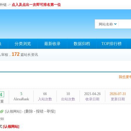
和外链
->
点入及点出一次即可排名第一位
网站名称
换
分类浏览
最新收录
数据归档
TOP排行榜
172
队审核，
篇站长资讯
我也要
5
66
10
2021-04-26
2026-07-31
AlexaRank
入站次数
出站次数
收录日期
更新日期
权重
[删除 - 报错 - 举报]
[认领网站]
-
190
式
[认领网站]