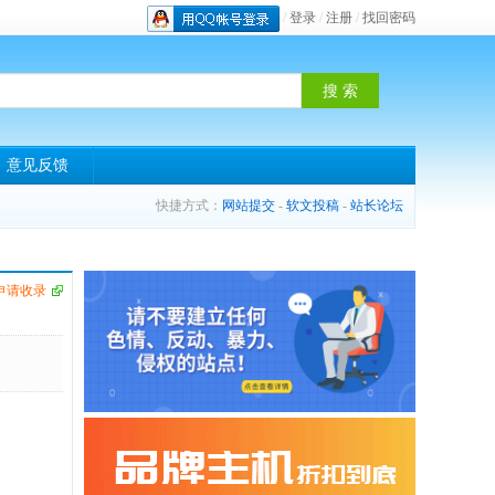
/
登录
/
注册
/
找回密码
意见反馈
快捷方式：
网站提交
-
软文投稿
-
站长论坛
申请收录