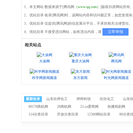
1、本文网站 数据来源于[腾讯网
（www.qq.com）
]版权归原网站所有
2、优站目录 收录[腾讯网]时，该网站内容和访问都正常，如您发现
3、优站目录 仅提供[腾讯网]的信息展示平台，不承担相关法律责任。
立即举报
4、优站目录 不接受违法网站，如有违法内容，请
相关站点
大渝网
重庆大渝网
腾讯网
科学网新闻频道
东方新闻
时光网新闻频道
最新收录
山东欣烨化工
烨烨科技
欣欣化工
山东
89178商机网
28商机网
23.cn爱商网
热播韩剧网
114分类目录
开放分类目录
12580网站目录
80分类