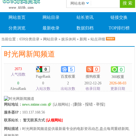
网站名称
网站首页
网站目录
站长资讯
链接交换
分类浏览
最新收录
数据归档
TOP排行榜
当前位置：
659分类目录
»
网站目录
»
娱乐休闲
»
新闻
» 站点详细
时光网新闻频道
2073
人气指数
PageRank
百度权重
搜狗权重
360权重
0
0
2
2012-12-26
2026-08-03
AlexaRank
入站次数
出站次数
收录日期
更新日期
[删除 - 报错 - 举报]
网站地址：
news.mtime.com
[认领网站]
-
服务器IP：
103.137.168.56
联系站长：
暂无联系方式
[认领网站]
网站描述：
时光网新闻频道提供最新最专业的电影资讯动态,盘点每周重磅新闻,
视频新闻。