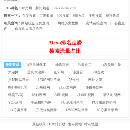
TAG标签：
时光网
新闻频道
news.mtime.com
搜索一下：
百度搜索
百度收录
360搜索
360收录
搜狗搜索
搜狗收录
相关查询：
网站综合信息查询
|
网站历史数据
|
友情链接查询
|
备案查
询
|
百度近日收录查询
Alexa排名走势
搜索流量占比
最新收录
山东欣烨化工
烨烨科技
欣欣化工
山东欣烨生物
大渝网
重庆大渝网
兔牙网
漫漫看
360游戏
点我网站目录
12365网站目录
秒支付
网址之家
89178商机网
28商机网
23.cn爱商网
热播韩剧网
韩剧TV网
66影视网
88影视网
极速影视网
丽人时尚网
YOKA网
潮品格时尚网
VOGUE时尚网
POP服装趋势网
114分类目录
开放分类目录
12580网站目录
80分类目录网
最新收录
|
TOP排行榜
|
发布网站
|
站点地图