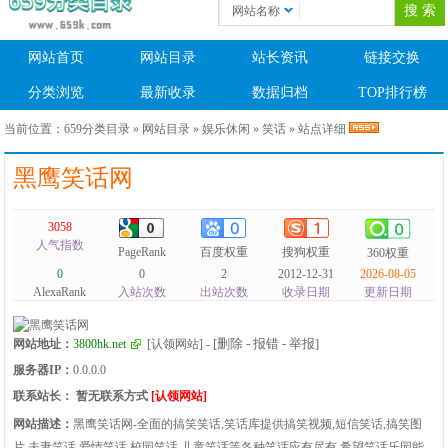
网站名称
网站首页
网站目录
站长资讯
链接交换
分类浏览
最新收录
数据归档
TOP排行榜
当前位置：
659分类目录
»
网站目录
»
娱乐休闲
»
笑话
» 站点详细
黑鹰笑话网
3058
人气指数
PageRank
百度权重
搜狗权重
360权重
0
0
2
2012-12-31
2026-08-05
AlexaRank
入站次数
出站次数
收录日期
更新日期
[删除 - 报错 - 举报]
网站地址：
3800hk.net
[认领网站]
-
服务器IP：
0.0.0.0
联系站长：
暂无联系方式
[认领网站]
网站描述：
黑鹰笑话网-全面的搞笑笑话,笑话库提供搞笑视频,短信笑话,搞笑图
片,夫妻笑话,爱情笑话,校园笑话,儿童笑话等各种笑话应有尽有,希望笑话乐园能