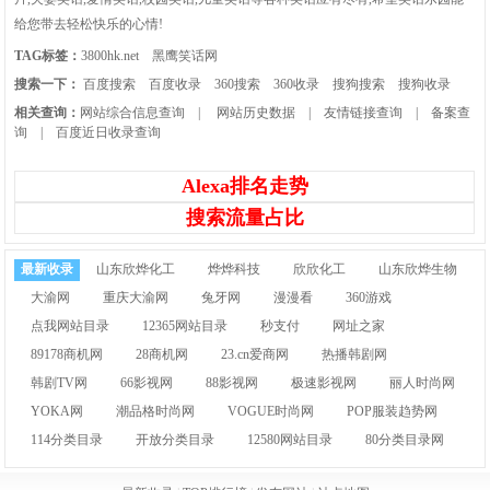
给您带去轻松快乐的心情!
TAG标签：
3800hk.net
黑鹰笑话网
搜索一下：
百度搜索
百度收录
360搜索
360收录
搜狗搜索
搜狗收录
相关查询：
网站综合信息查询
|
网站历史数据
|
友情链接查询
|
备案查
询
|
百度近日收录查询
Alexa排名走势
搜索流量占比
最新收录
山东欣烨化工
烨烨科技
欣欣化工
山东欣烨生物
大渝网
重庆大渝网
兔牙网
漫漫看
360游戏
点我网站目录
12365网站目录
秒支付
网址之家
89178商机网
28商机网
23.cn爱商网
热播韩剧网
韩剧TV网
66影视网
88影视网
极速影视网
丽人时尚网
YOKA网
潮品格时尚网
VOGUE时尚网
POP服装趋势网
114分类目录
开放分类目录
12580网站目录
80分类目录网