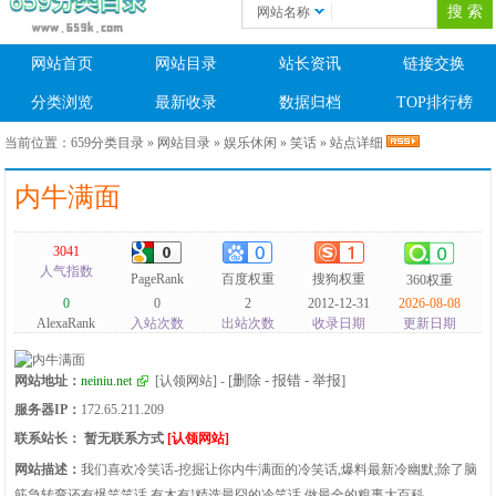
网站名称
网站首页
网站目录
站长资讯
链接交换
分类浏览
最新收录
数据归档
TOP排行榜
当前位置：
659分类目录
»
网站目录
»
娱乐休闲
»
笑话
» 站点详细
内牛满面
3041
人气指数
PageRank
百度权重
搜狗权重
360权重
0
0
2
2012-12-31
2026-08-08
AlexaRank
入站次数
出站次数
收录日期
更新日期
[删除 - 报错 - 举报]
网站地址：
neiniu.net
[认领网站]
-
服务器IP：
172.65.211.209
联系站长：
暂无联系方式
[认领网站]
网站描述：
我们喜欢冷笑话-挖掘让你内牛满面的冷笑话,爆料最新冷幽默;除了脑
筋急转弯还有爆笑笑话,有木有!精选最囧的冷笑话,做最全的糗事大百科。