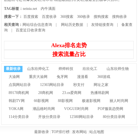
TAG标签：
neiniu.net
内牛满面
搜索一下：
百度搜索
百度收录
360搜索
360收录
搜狗搜索
搜狗收录
相关查询：
网站综合信息查询
|
网站历史数据
|
友情链接查询
|
备案查
询
|
百度近日收录查询
Alexa排名走势
搜索流量占比
最新收录
山东欣烨化工
烨烨科技
欣欣化工
山东欣烨生物
大渝网
重庆大渝网
兔牙网
漫漫看
360游戏
点我网站目录
12365网站目录
秒支付
网址之家
89178商机网
28商机网
23.cn爱商网
热播韩剧网
韩剧TV网
66影视网
88影视网
极速影视网
丽人时尚网
YOKA网
潮品格时尚网
VOGUE时尚网
POP服装趋势网
114分类目录
开放分类目录
12580网站目录
80分类目录网
最新收录
|
TOP排行榜
|
发布网站
|
站点地图