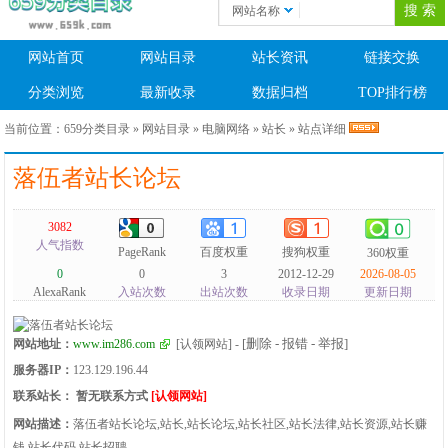
网站名称
网站首页
网站目录
站长资讯
链接交换
分类浏览
最新收录
数据归档
TOP排行榜
当前位置：
659分类目录
»
网站目录
»
电脑网络
»
站长
» 站点详细
落伍者站长论坛
3082
人气指数
PageRank
百度权重
搜狗权重
360权重
0
0
3
2012-12-29
2026-08-05
AlexaRank
入站次数
出站次数
收录日期
更新日期
[删除 - 报错 - 举报]
网站地址：
www.im286.com
[认领网站]
-
服务器IP：
123.129.196.44
联系站长：
暂无联系方式
[认领网站]
网站描述：
落伍者站长论坛,站长,站长论坛,站长社区,站长法律,站长资源,站长赚
钱,站长代码,站长招聘