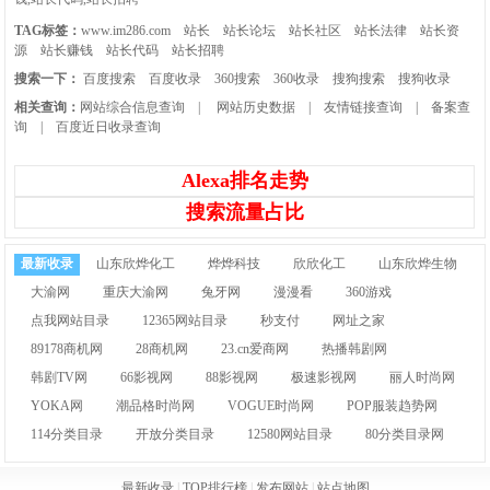
TAG标签：
www.im286.com
站长
站长论坛
站长社区
站长法律
站长资
源
站长赚钱
站长代码
站长招聘
搜索一下：
百度搜索
百度收录
360搜索
360收录
搜狗搜索
搜狗收录
相关查询：
网站综合信息查询
|
网站历史数据
|
友情链接查询
|
备案查
询
|
百度近日收录查询
Alexa排名走势
搜索流量占比
最新收录
山东欣烨化工
烨烨科技
欣欣化工
山东欣烨生物
大渝网
重庆大渝网
兔牙网
漫漫看
360游戏
点我网站目录
12365网站目录
秒支付
网址之家
89178商机网
28商机网
23.cn爱商网
热播韩剧网
韩剧TV网
66影视网
88影视网
极速影视网
丽人时尚网
YOKA网
潮品格时尚网
VOGUE时尚网
POP服装趋势网
114分类目录
开放分类目录
12580网站目录
80分类目录网
最新收录
|
TOP排行榜
|
发布网站
|
站点地图