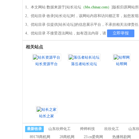
1、本文网站 数据来源于[站长论坛
（bbs.chinaz.com）
]版权归原网站
2、优站目录 收录[站长论坛]时，该网站内容和访问都正常，如您发
3、优站目录 仅提供[站长论坛]的信息展示平台，不承担相关法律责任
立即举报
4、优站目录 不接受违法网站，如有违法内容，请
相关站点
站长资源平台
落伍者站长论坛
站帮网
站长之家
最新收录
山东欣烨化工
烨烨科技
欣欣化工
山东
89178商机网
28商机网
23.cn爱商网
热播韩剧网