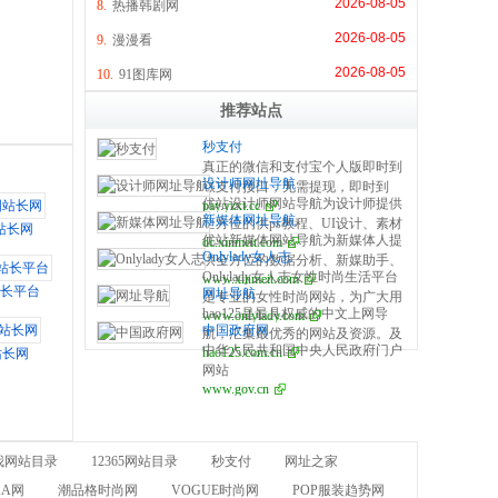
2026-08-05
8.
热播韩剧网
2026-08-05
9.
漫漫看
2026-08-05
10.
91图库网
推荐站点
秒支付
真正的微信和支付宝个人版即时到
设计师网址导航
账支付接口，无需提现，即时到
优站设计师网站导航为设计师提供
pay.yzxt.cc
账，100%资金安全，彩虹系统合
新媒体网址导航
全方位的供ps教程、UI设计、素材
作服务商，无需手续费，无需人工
站长网
优站新媒体网站导航为新媒体人提
dc.xinmeit.com
下载、高清图库、配色方案、用户
操作，是个人收款的最佳解决方
Onlylady女人志
供全方位的数据分析、新媒助手、
体验、网页设计等全方位设计师网
案。
Onlylady女人志女性时尚生活平台
www.xinmeit.com
必备的工具资源、自媒体平台、运
站导航指引。每周更新及时，同时
长平台
网址导航
是专业的女性时尚网站，为广大用
营营销、学习创业等全方位新媒体
是优站网（YOUZHAN.CO）旗下
hao125是最具权威的中文上网导
www.onlylady.com
户提供专业的时尚潮流、美容方
网站导航指引。每周更新及时，同
最实用、最专业、最全面、最好用
中国政府网
航，汇集最优秀的网站及资源。及
法、流行趋势、服饰时装资讯，打
时是优站网（YOUZHAN.CO）旗
的设计师网址导航！
中华人民共和国中央人民政府门户
hao125.com.cn
时收录影视、音乐、小说、游戏等
站长网
造专业时尚、美容、生活、达人、
下最实用、最专业、最全面、最好
网站
分类的网址和内容，让您的网络生
互动平台。
用的新媒体网址导航！
www.gov.cn
活更简单精彩。上网，从hao125开
始。
我网站目录
12365网站目录
秒支付
网址之家
KA网
潮品格时尚网
VOGUE时尚网
POP服装趋势网