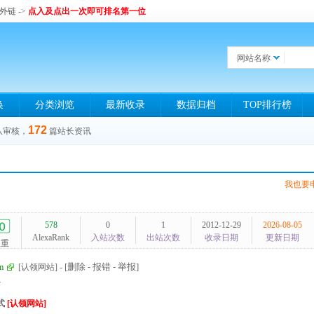
和外链
->
点入及点出一次即可排名第一位
网站名称
换
分类浏览
最新收录
数据归档
TOP排行榜
172
队审核，
篇站长资讯
我也要
578
0
1
2012-12-29
2026-08-05
AlexaRank
入站次数
出站次数
收录日期
更新日期
权重
[删除 - 报错 - 举报]
m
[认领网站]
-
7
式
[认领网站]