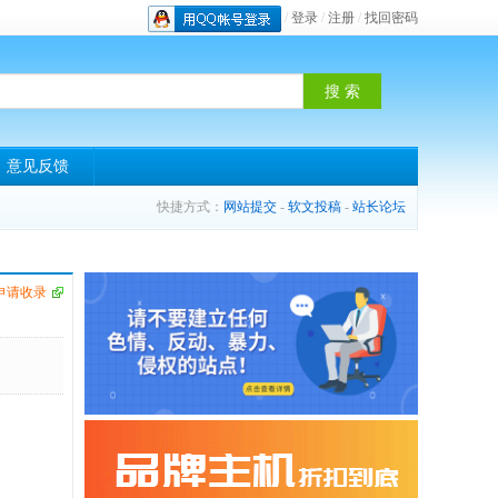
/
登录
/
注册
/
找回密码
意见反馈
快捷方式：
网站提交
-
软文投稿
-
站长论坛
申请收录