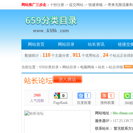
网站推广三步走：
十秒注册
->
提交网站
-> 快速审核 -> 带来无限流量
网站首页
网站目录
站长资讯
链接交
110
911
24
数据统计：
个主题分类，
个优秀站点，
个站点正在排
当前位置：
659分类目录
»
网站目录
»
电脑网络
»
站长
» 站点详细
站长论坛
2988
人气指数
PageRank
百度权重
搜狗权重
360
网站地址：
bbs.chinaz.co
服务器IP：
117.25.139.7
联系站长：
暂无联系方