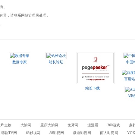
所有。
现有异，请联系网站管理员处理。
。
数据专家
站长论坛
中国
百度站
站长下载
A5
欣烨生物
大渝网
重庆大渝网
兔牙网
漫漫看
360游戏
点
韩剧TV网
66影视网
88影视网
极速影视网
丽人时尚网
YO