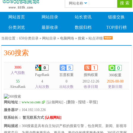
网站名称
网站首页
网站目录
站长资讯
链接交换
分类浏览
最新收录
数据归档
TOP排行榜
当前位置：
659分类目录
»
网站目录
»
电脑网络
»
搜索
» 站点详细
360搜索
3086
人气指数
PageRank
百度权重
搜狗权重
360权重
55
4
0
2012-12-26
2026-08-08
AlexaRank
入站次数
出站次数
收录日期
更新日期
[删除 - 报错 - 举报]
网站地址：
www.so.com
[认领网站]
-
服务器IP：
104.192.110.226
联系站长：
暂无联系方式
[认领网站]
网站描述：
360搜索是具有自主知识产权的搜索引擎，包含网页、新闻、影视等
搜索产品，为用户带来更安全、更干净、更信任的搜索服务体验。360不仅掌握