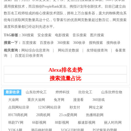
通用搜索技术，而且独创PeopleRank算法、拇指计划等创新技术。目前已建立由
数百名工程师组成的核心搜索技术团队，拥有上万台服务器，庞大的蜘蛛爬虫系
统每日抓取网页数量高达十亿，引擎索引的优质网页数量超过数百亿，网页搜索
速度和质量都已经达到先进水平。
TAG标签：
360搜索
安全搜索
电影搜索
音乐搜索
图片搜索
搜索一下：
百度搜索
百度收录
360搜索
360收录
搜狗搜索
搜狗收录
相关查询：
网站综合信息查询
|
网站历史数据
|
友情链接查询
|
备案查
询
|
百度近日收录查询
Alexa排名走势
搜索流量占比
最新收录
山东欣烨化工
烨烨科技
欣欣化工
山东欣烨生物
大渝网
重庆大渝网
兔牙网
漫漫看
360游戏
点我网站目录
12365网站目录
秒支付
网址之家
89178商机网
28商机网
23.cn爱商网
热播韩剧网
韩剧TV网
66影视网
88影视网
极速影视网
丽人时尚网
YOKA网
潮品格时尚网
VOGUE时尚网
POP服装趋势网