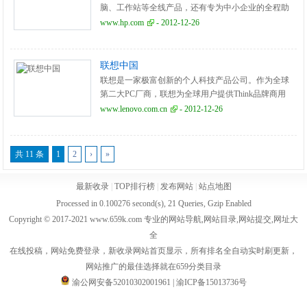
脑、工作站等全线产品，还有专为中小企业的全程助
力。
www.hp.com
- 2012-12-26
联想中国
联想是一家极富创新的个人科技产品公司。作为全球
第二大PC厂商，联想为全球用户提供Think品牌商用
PC、Idea品牌消费PC、服务器、工作站以及包括平板
www.lenovo.com.cn
- 2012-12-26
电脑、智能手机和智能电视在内的家庭移动互联网终
端。
共 11 条
1
2
›
»
最新收录
|
TOP排行榜
|
发布网站
|
站点地图
Processed in 0.100276 second(s), 21 Queries, Gzip Enabled
Copyright © 2017-2021 www.659k.com 专业的网站导航,网站目录,网站提交,网址大
全
在线投稿，网站免费登录，新收录网站首页显示，所有排名全自动实时刷更新，
网站推广的最佳选择就在659分类目录
渝公网安备52010302001961
|
渝ICP备15013736号