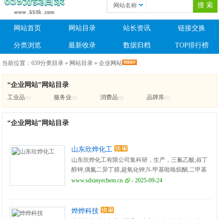
网站名称
网站首页
网站目录
站长资讯
链接交换
分类浏览
最新收录
数据归档
TOP排行榜
当前位置：
659分类目录
»
网站目录
»
企业网站
“企业网站”网站目录
工业品
服务业
消费品
品牌库
(1)
(1)
(0)
(5)
“企业网站”网站目录
山东欣烨化工
山东欣烨化工有限公司集科研，生产，三氟乙酸,叔丁
醇钾,偶氮二异丁腈,超氧化钾,N-甲基吡咯烷酮,二甲基
二硫醚,异丁酸,对氯苯酚,氧化苯乙烯，三氟丙酸乙酯,
www.sdxinyechem.cn
- 2025-09-24
三氟丙酸甲酯,三氟丙酸,三氟乙酸乙酯,三氟乙酸酐,三
氟乙酰乙酸乙酯,二氟乙胺.二氟乙醇,三氟乙醇,医药中
间体,农药中间体,酚醛树脂等系列产品。
烨烨科技