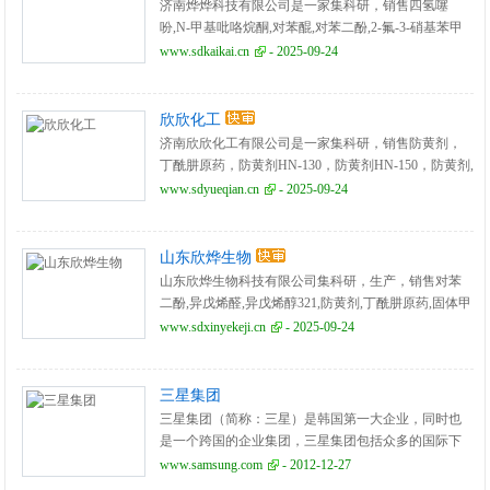
济南烨烨科技有限公司是一家集科研，销售四氢噻
吩,N-甲基吡咯烷酮,对苯醌,对苯二酚,2-氟-3-硝基苯甲
酸,三苯基膦,氧化苯乙烯,苯乙酮,间苯二甲醚,2-氰基吡
www.sdkaikai.cn
- 2025-09-24
嗪,二甲基硫醚,异戊烯醛,异戊烯醇,环戊酮,丙二腈,偶氮
二异丁腈,叔丁醇医药中间体,酚醛树脂，氧化苯乙烯,苯
乙酮,间苯二甲醚,2-氰基吡嗪,二甲基硫醚,异戊烯醛,异
欣欣化工
戊烯醇,环戊酮,丙二腈,偶氮二异丁腈,叔丁醇医药中间
济南欣欣化工有限公司是一家集科研，销售防黄剂，
体,酚醛树脂
丁酰肼原药，防黄剂HN-130，防黄剂HN-150，防黄剂,
丁酰肼原药,异戊烯醇321,对苯二酚,异戊醇,异戊烯醛,异
www.sdyueqian.cn
- 2025-09-24
丙叉丙酮，异丙醚，异己二醇，二甲硫基甲苯二胺，
二乙基甲苯二胺，
山东欣烨生物
山东欣烨生物科技有限公司集科研，生产，销售对苯
二酚,异戊烯醛,异戊烯醇321,防黄剂,丁酰肼原药,固体甲
醇钠,甲醇钠溶液,乙醇钠溶液,丁酰肼原药,甲醇钠溶液,
www.sdxinyekeji.cn
- 2025-09-24
乙醇钠溶液,异戊烯醇,3-甲基-2-丁烯醇,异佛尔酮,无水
叔丁醇,2-氨基-5-溴苯甲酸,异戊烯醛，酚醛树脂等产
品。
三星集团
三星集团（简称：三星）是韩国第一大企业，同时也
是一个跨国的企业集团，三星集团包括众多的国际下
属企业，旗下子公司有：三星电子、三星物产、三星
www.samsung.com
- 2012-12-27
生命、三星航空等等，业务涉及电子、金融、机械、