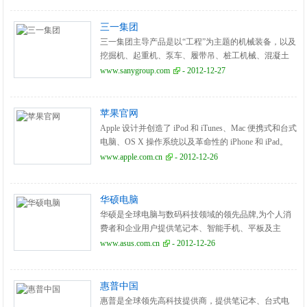
化学等众多领域。是美国《财富》杂志评选为世界500
强企业之列，三星电子是旗下最大的子公司，目前已
三一集团
是全球第二大手机生产商、全球营收最大的电子企
三一集团主导产品是以“工程”为主题的机械装备，以及
业，在2011年的全球企业市值中为1500亿美元。三星
挖掘机、起重机、泵车、履带吊、桩工机械、混凝土
集团是家族企业，李氏家族世袭，旗下各个三星产业
机械、路面机械、建筑机械、港口机械、风电设备、
www.sanygroup.com
- 2012-12-27
均为家族产业，并由家族中的其他成员管理，目前的
非开挖施工设备等全系列工程机械产品。
集团领导人已传至李氏第三代。
苹果官网
Apple 设计并创造了 iPod 和 iTunes、Mac 便携式和台式
电脑、OS X 操作系统以及革命性的 iPhone 和 iPad。
www.apple.com.cn
- 2012-12-26
华硕电脑
华硕是全球电脑与数码科技领域的领先品牌,为个人消
费者和企业用户提供笔记本、智能手机、平板及主
板、显卡、台式电脑等创新产品和应用方案。华硕笔
www.asus.com.cn
- 2012-12-26
记本创新外观设计,性能强劲,提供用户全方位的快乐使
用体验。
惠普中国
惠普是全球领先高科技提供商，提供笔记本、台式电