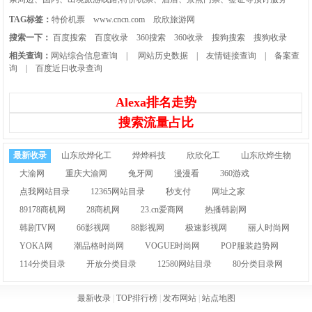
TAG标签：
特价机票
www.cncn.com
欣欣旅游网
搜索一下：
百度搜索
百度收录
360搜索
360收录
搜狗搜索
搜狗收录
相关查询：
网站综合信息查询
|
网站历史数据
|
友情链接查询
|
备案查
询
|
百度近日收录查询
Alexa排名走势
搜索流量占比
最新收录
山东欣烨化工
烨烨科技
欣欣化工
山东欣烨生物
大渝网
重庆大渝网
兔牙网
漫漫看
360游戏
点我网站目录
12365网站目录
秒支付
网址之家
89178商机网
28商机网
23.cn爱商网
热播韩剧网
韩剧TV网
66影视网
88影视网
极速影视网
丽人时尚网
YOKA网
潮品格时尚网
VOGUE时尚网
POP服装趋势网
114分类目录
开放分类目录
12580网站目录
80分类目录网
最新收录
|
TOP排行榜
|
发布网站
|
站点地图