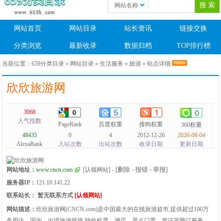
网站名称
网站首页
网站目录
站长资讯
链接交换
分类浏览
最新收录
数据归档
TOP排行榜
当前位置：
659分类目录
»
网站目录
»
生活服务
»
旅游
» 站点详细
欣欣旅游网
3068
人气指数
PageRank
百度权重
搜狗权重
360权重
48435
0
4
2012-12-26
2026-08-04
AlexaRank
入站次数
出站次数
收录日期
更新日期
[删除 - 报错 - 举报]
网站地址：
www.cncn.com
[认领网站]
-
服务器IP：
121.10.141.22
联系站长：
暂无联系方式
[认领网站]
网站描述：
欣欣旅游网(CNCN.com)是中国最大的在线旅游超市,提供超过100万
条周边、国内、出境旅游线路,特价机票、酒店、景点门票、签证等预订服务