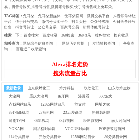
易，抖音号购买,抖音号出售,微博账号购买,快手号出售就上兔耳朵。
TAG标签：
兔耳朵
兔耳朵新媒体
兔耳朵官网
微博交易平台
抖音账号转让
平台
快手账号交易
微信号买卖平台
抖音买粉
公众号买粉
今日头条账号
出售
抖音号转让
公众号交易
百家号交易
新媒体账号转让
搜索一下：
百度搜索
百度收录
360搜索
360收录
搜狗搜索
搜狗收录
相关查询：
网站综合信息查询
|
网站历史数据
|
友情链接查询
|
备案查
询
|
百度近日收录查询
Alexa排名走势
搜索流量占比
最新收录
山东欣烨化工
烨烨科技
欣欣化工
山东欣烨生物
大渝网
重庆大渝网
兔牙网
漫漫看
360游戏
点我网站目录
12365网站目录
秒支付
网址之家
89178商机网
28商机网
23.cn爱商网
热播韩剧网
韩剧TV网
66影视网
88影视网
极速影视网
丽人时尚网
YOKA网
潮品格时尚网
VOGUE时尚网
POP服装趋势网
114分类目录
开放分类目录
12580网站目录
80分类目录网