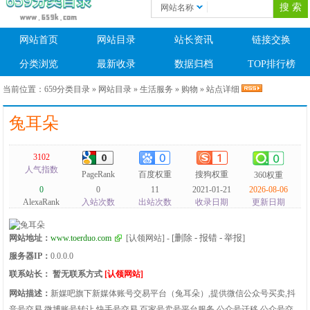
网站名称
网站首页
网站目录
站长资讯
链接交换
分类浏览
最新收录
数据归档
TOP排行榜
当前位置：
659分类目录
»
网站目录
»
生活服务
»
购物
» 站点详细
兔耳朵
3102
人气指数
PageRank
百度权重
搜狗权重
360权重
0
0
11
2021-01-21
2026-08-06
AlexaRank
入站次数
出站次数
收录日期
更新日期
[删除 - 报错 - 举报]
网站地址：
www.toerduo.com
[认领网站]
-
服务器IP：
0.0.0.0
联系站长：
暂无联系方式
[认领网站]
网站描述：
新媒吧旗下新媒体账号交易平台（兔耳朵）,提供微信公众号买卖,抖
音号交易,微博账号转让,快手号交易,百家号卖号平台服务,公众号迁移,公众号交