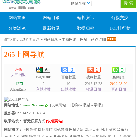
网站名称
网站首页
网站目录
站长资讯
链接交换
分类浏览
最新收录
数据归档
TOP排行榜
当前位置：
659分类目录
»
网站目录
»
电脑网络
»
网址
» 站点详细
265上网导航
3746
人气指数
PageRank
百度权重
搜狗权重
360权重
41275
0
10
2012-12-28
2026-08-06
AlexaRank
入站次数
出站次数
收录日期
更新日期
[删除 - 报错 - 举报]
网站地址：
www.265.com
[认领网站]
-
服务器IP：
142.251.163.94
联系站长：
暂无联系方式
[认领网站]
网站描述：
上网导航,网址导航,网站导航,网址之家,网址大全,网址,搜索,音乐,娱
乐,图片,小游戏,短信,社区,日记,相册,K歌,通讯簿,BLOG,天气预报,实用工具.最方