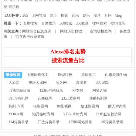
便,最快捷
TAG标签：
265
上网导航
网址
搜索
音乐
娱乐
图片
社区
blog
搜索一下：
百度搜索
百度收录
360搜索
360收录
搜狗搜索
搜狗收录
相关查询：
网站综合信息查询
|
网站历史数据
|
友情链接查询
|
备案查
询
|
百度近日收录查询
Alexa排名走势
搜索流量占比
最新收录
山东欣烨化工
烨烨科技
欣欣化工
山东欣烨生物
大渝网
重庆大渝网
兔牙网
漫漫看
360游戏
点我网站目录
12365网站目录
秒支付
网址之家
89178商机网
28商机网
23.cn爱商网
热播韩剧网
韩剧TV网
66影视网
88影视网
极速影视网
丽人时尚网
YOKA网
潮品格时尚网
VOGUE时尚网
POP服装趋势网
114分类目录
开放分类目录
12580网站目录
80分类目录网