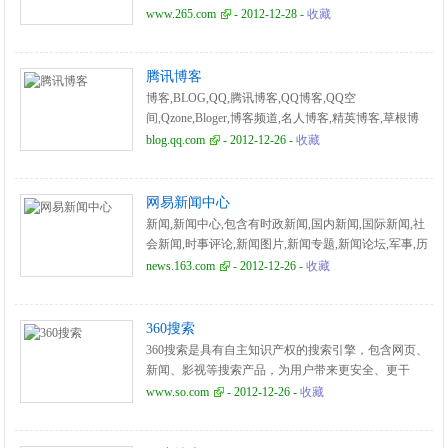
通讯簿,BLOG,天气预报,实用工具.最方便,最快捷
www.265.com
- 2012-12-28 -
收藏
腾讯博客
博客,BLOG,QQ,腾讯博客,QQ博客,QQ空
间,Qzone,Bloger,博客频道,名人博客,精英博客,草根博
客,网络日志,文化博客,思想博客,企业博客,商务博客,特
blog.qq.com
- 2012-12-26 -
收藏
色博客,图片博客,播客。
网易新闻中心
新闻,新闻中心,包含有时政新闻,国内新闻,国际新闻,社
会新闻,时事评论,新闻图片,新闻专题,新闻论坛,军事,历
史,的专业时事报道门户网站
news.163.com
- 2012-12-26 -
收藏
360搜索
360搜索是具有自主知识产权的搜索引擎，包含网页、
新闻、影视等搜索产品，为用户带来更安全、更干
净、更信任的搜索服务体验。360不仅掌握通用搜索技
www.so.com
- 2012-12-26 -
收藏
术，而且独创PeopleRank算法、拇指计划等创新技术。
目前已建立由数百名工程师组成的核心搜索技术团