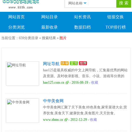
网站名称
网站首页
网站目录
站长资讯
链接交换
分类浏览
最新收录
数据归档
TOP排行榜
当前位置：
659分类目录
» 搜索结果 »
图片
网址导航
hao125是最具权威的中文上网导航，汇集最优秀的网站
及资源。及时收录影视、音乐、小说、游戏等分类的
网址和内容，让您的网络生活更简单精彩。上网，从
hao125.com.cn
- 2016-08-19 -
收藏
hao125开始。
中华美食网
中华美食网汇聚了天下美食,特色美食,家常菜谱大全,营
养饮食,美食天下,健康饮食,美食图片,天天饮食。
www.zhms.cn
- 2012-12-29 -
收藏