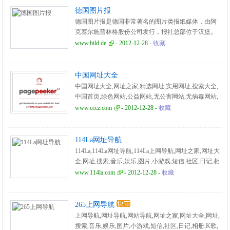
德国图片报
德国图片报是德国非常著名的图片类报纸媒体，由阿
克塞尔施普林格股份公司发行，报社总部位于汉堡。
图片报拥有大批读者，对舆论的形成具有很大的影响
www.bild.de
- 2012-12-28 -
收藏
力。
中国网址大全
中国网址大全,网址之家,精选网址,实用网址,搜索大全,
中国首页,绿色网站,公益网站,无公害网站,无病毒网站,
环保网站,手机短信图片,短信精品幽默,短信言语传情,
www.cccz.com
- 2012-12-28 -
收藏
手机铃声,手机图片,手机铃声下载,手机图片下载,言语
传情,彩信铃声图片,手机短信游戏,手机屏保,源码下载,
驱动程序下载,自编铃声,五笔字型。
114La网址导航
114La,114La网址导航,114La上网导航,网址之家,网址大
全,网址,搜索,音乐,娱乐,图片,小游戏,短信,社区,日记,相
册,K歌,通讯簿,BLOG,天气预报,实用工具。
www.114la.com
- 2012-12-28 -
收藏
265上网导航
上网导航,网址导航,网站导航,网址之家,网址大全,网址,
搜索,音乐,娱乐,图片,小游戏,短信,社区,日记,相册,K歌,