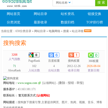
网站名称
网站首页
网站目录
站长资讯
链接交换
分类浏览
最新收录
数据归档
TOP排行榜
当前位置：
659分类目录
»
网站目录
»
电脑网络
»
搜索
» 站点详细
搜狗搜索
3208
人气指数
PageRank
百度权重
搜狗权重
360权重
71
102
4
2012-12-26
2026-08-04
AlexaRank
入站次数
出站次数
收录日期
更新日期
[删除 - 报错 - 举报]
网站地址：
www.sogou.com
[认领网站]
-
服务器IP：
43.163.181.171
联系站长：
暂无联系方式
[认领网站]
网站描述：
搜狗旗下搜索引擎,主要提供网页、图片、热闻、视频、音乐、博客
等传统搜索服务。