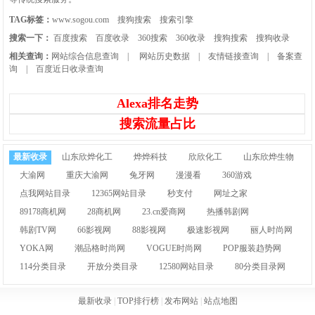
TAG标签：
www.sogou.com
搜狗搜索
搜索引擎
搜索一下：
百度搜索
百度收录
360搜索
360收录
搜狗搜索
搜狗收录
相关查询：
网站综合信息查询
|
网站历史数据
|
友情链接查询
|
备案查
询
|
百度近日收录查询
Alexa排名走势
搜索流量占比
最新收录
山东欣烨化工
烨烨科技
欣欣化工
山东欣烨生物
大渝网
重庆大渝网
兔牙网
漫漫看
360游戏
点我网站目录
12365网站目录
秒支付
网址之家
89178商机网
28商机网
23.cn爱商网
热播韩剧网
韩剧TV网
66影视网
88影视网
极速影视网
丽人时尚网
YOKA网
潮品格时尚网
VOGUE时尚网
POP服装趋势网
114分类目录
开放分类目录
12580网站目录
80分类目录网
最新收录
|
TOP排行榜
|
发布网站
|
站点地图