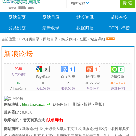
网站名称
网站首页
网站目录
站长资讯
链接交换
分类浏览
最新收录
数据归档
TOP排行榜
当前位置：
659分类目录
»
网站目录
»
娱乐休闲
»
社区
» 站点详细
新浪论坛
2980
人气指数
PageRank
百度权重
搜狗权重
360权重
16
0
2
2012-12-26
2026-08-08
AlexaRank
入站次数
出站次数
收录日期
更新日期
[删除 - 报错 - 举报]
网站地址：
bbs.sina.com.cn
[认领网站]
-
服务器IP：
0.0.0.0
联系站长：
暂无联系方式
[认领网站]
网站描述：
新浪论坛社区,全球最大华人中文社区;新浪论坛社区是互联网最具知
名度的综合性BBS,拥有庞大核心用户群体,主题板块涵盖文化、生活、社会、时