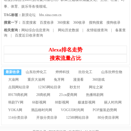
事、体育、娱乐等各项领域。
TAG标签：
新浪论坛
bbs.sina.com.cn
搜索一下：
百度搜索
百度收录
360搜索
360收录
搜狗搜索
搜狗收录
相关查询：
网站综合信息查询
|
网站历史数据
|
友情链接查询
|
备案查
询
|
百度近日收录查询
Alexa排名走势
搜索流量占比
最新收录
山东欣烨化工
烨烨科技
欣欣化工
山东欣烨生物
大渝网
重庆大渝网
兔牙网
漫漫看
360游戏
点我网站目录
12365网站目录
秒支付
网址之家
89178商机网
28商机网
23.cn爱商网
热播韩剧网
韩剧TV网
66影视网
88影视网
极速影视网
丽人时尚网
YOKA网
潮品格时尚网
VOGUE时尚网
POP服装趋势网
114分类目录
开放分类目录
12580网站目录
80分类目录网