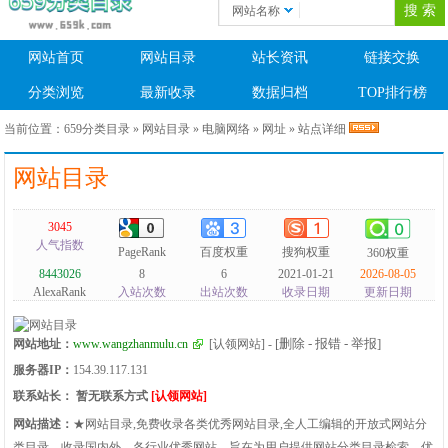
网站名称
网站首页
网站目录
站长资讯
链接交换
分类浏览
最新收录
数据归档
TOP排行榜
当前位置：
659分类目录
»
网站目录
»
电脑网络
»
网址
» 站点详细
网站目录
3045
人气指数
PageRank
百度权重
搜狗权重
360权重
8443026
8
6
2021-01-21
2026-08-05
AlexaRank
入站次数
出站次数
收录日期
更新日期
[删除 - 报错 - 举报]
网站地址：
www.wangzhanmulu.cn
[认领网站]
-
服务器IP：
154.39.117.131
联系站长：
暂无联系方式
[认领网站]
网站描述：
★网站目录,免费收录各类优秀网站目录,全人工编辑的开放式网站分
类目录，收录国内外、各行业优秀网站，旨在为用户提供网站分类目录检索、优