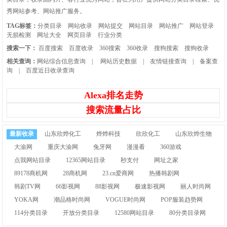
秀网站参考、网站推广服务。
TAG标签：
分类目录
网站收录
网站提交
网站目录
网站推广
网站登录
无损检测
网址大全
网页目录
行业分类
搜索一下：
百度搜索
百度收录
360搜索
360收录
搜狗搜索
搜狗收录
相关查询：
网站综合信息查询
|
网站历史数据
|
友情链接查询
|
备案查
询
|
百度近日收录查询
Alexa排名走势
搜索流量占比
最新收录
山东欣烨化工
烨烨科技
欣欣化工
山东欣烨生物
大渝网
重庆大渝网
兔牙网
漫漫看
360游戏
点我网站目录
12365网站目录
秒支付
网址之家
89178商机网
28商机网
23.cn爱商网
热播韩剧网
韩剧TV网
66影视网
88影视网
极速影视网
丽人时尚网
YOKA网
潮品格时尚网
VOGUE时尚网
POP服装趋势网
114分类目录
开放分类目录
12580网站目录
80分类目录网