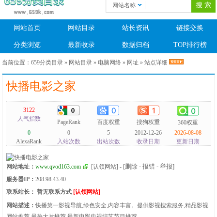
网站名称
网站首页
网站目录
站长资讯
链接交换
分类浏览
最新收录
数据归档
TOP排行榜
当前位置：
659分类目录
»
网站目录
»
电脑网络
»
网址
» 站点详细
快播电影之家
3122
人气指数
PageRank
百度权重
搜狗权重
360权重
0
0
5
2012-12-26
2026-08-08
AlexaRank
入站次数
出站次数
收录日期
更新日期
[删除 - 报错 - 举报]
网站地址：
www.qvod163.com
[认领网站]
-
服务器IP：
208.98.43.40
联系站长：
暂无联系方式
[认领网站]
网站描述：
快播第一影视导航,绿色安全,内容丰富。提供影视搜索服务,精品影视
网站推荐,最热大片推荐,最新电影电视综艺节目推荐。