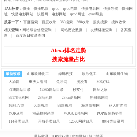
TAG标签：
快播
快播电影
qvod
qvod电影
快播电影网
快播导航
快播网
址
快播电影网站
快播网
电影网址
qvod网址
qvod导航
搜索一下：
百度搜索
百度收录
360搜索
360收录
搜狗搜索
搜狗收录
相关查询：
网站综合信息查询
|
网站历史数据
|
友情链接查询
|
备案查
询
|
百度近日收录查询
Alexa排名走势
搜索流量占比
最新收录
山东欣烨化工
烨烨科技
欣欣化工
山东欣烨生物
大渝网
重庆大渝网
兔牙网
漫漫看
360游戏
点我网站目录
12365网站目录
秒支付
网址之家
89178商机网
28商机网
23.cn爱商网
热播韩剧网
韩剧TV网
66影视网
88影视网
极速影视网
丽人时尚网
YOKA网
潮品格时尚网
VOGUE时尚网
POP服装趋势网
114分类目录
开放分类目录
12580网站目录
80分类目录网
最新收录
|
TOP排行榜
|
发布网站
|
站点地图