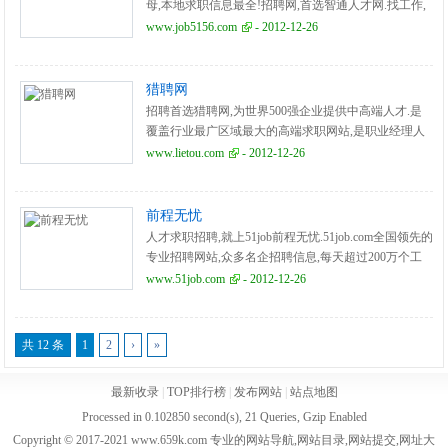
母,本地求职信息最全!招聘网,首选智通人才网.找工作,
不用愁!
www.job5156.com
- 2012-12-26
猎聘网
招聘首选猎聘网,为世界500强企业提供中高端人才.是
覆盖行业最广区域最大的高端求职网站,是职业经理人
首选的招聘网站.
www.lietou.com
- 2012-12-26
前程无忧
人才求职招聘,就上51job前程无忧.51job.com全国领先的
专业招聘网站,众多名企招聘信息,每天超过200万个工
作机会等着你.本月更新简历,更有机会获得千元钻石。
www.51job.com
- 2012-12-26
共 12 条
1
2
›
»
最新收录
|
TOP排行榜
|
发布网站
|
站点地图
Processed in 0.102850 second(s), 21 Queries, Gzip Enabled
Copyright © 2017-2021 www.659k.com 专业的网站导航,网站目录,网站提交,网址大