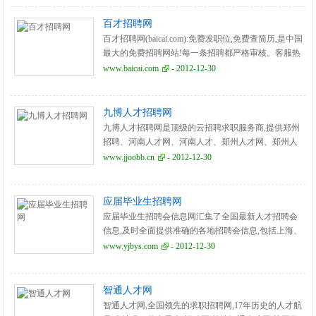
百才招聘网
百才招聘网(baicai.com):免费发职位,免费查简历,是中国
最大的免费招聘网站!每一条招聘都严格审核。客服热
线:400-678-6390。
www.baicai.com
- 2012-12-30
九博人才招聘网
九博人才招聘网是顶级的云招聘求职服务商,提供郑州
招聘、河南人才网、河南人才、郑州人才网、郑州人
才、河南招聘网、河南求职、郑州求职、河南人才市
www.jjoobb.cn
- 2012-12-30
场、郑州人才市场。
应届毕业生招聘网
应届毕业生招聘会信息网汇集了全国最新人才招聘会
信息,及时全面提供准确的各地招聘会信息,包括上海、
北京、石家庄、成都、济南、南京、广州、武汉等全
www.yjbys.com
- 2012-12-30
国招聘会信息
智通人才网
智通人才网,全国领先的求职招聘网,17年历史的人才航