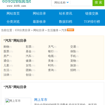
网站名称
网站首页
网站目录
站长资讯
链接交换
分类浏览
最新收录
数据归档
TOP排行榜
当前位置：
659分类目录
»
网站目录
»
生活服务
»
汽车
“汽车”网站目录
购物
彩票
天气
交通
(6)
(2)
(0)
(1)
股票
基金
银行
保险
(25)
(18)
(11)
(0)
房产
汽车
电视
手机
(5)
(5)
(0)
(0)
通信
健康
美食
宠物
(0)
(0)
(35)
(0)
儿童
女性
时尚
旅游
(15)
(10)
(6)
(6)
生活
团购
查询
招聘
(0)
(23)
(8)
(13)
法律
创业
(0)
(5)
“汽车”网站目录
网上车市
面向全国的经销商及消费者,提供汽车报价、购车指