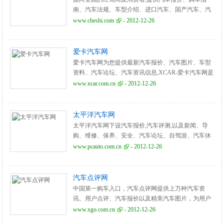
南、汽车法规、车型介绍、进口汽车、国产汽车、汽
车维修、二手汽车、汽车保险、汽车论坛、违章查
www.cheshi.com
- 2012-12-26
询、车市分析。
爱卡汽车网
爱卡汽车网为您提供最新汽车报价、汽车图片、车型
资料、汽车论坛、汽车资讯信息,XCAR-爱卡汽车网是
全球最大的汽车主题社区。
www.xcar.com.cn
- 2012-12-26
太平洋汽车网
太平洋汽车网下设汽车报价,汽车评测,以及新闻、导
购、维修、保养、安全、汽车论坛、自驾游、汽车休
闲、汽车文化等方面的内容,为中国汽车排名第一的综
www.pcauto.com.cn
- 2012-12-26
合汽车网站。
汽车点评网
中国第一购车入口，汽车点评网提供上万种汽车资
讯、用户点评、汽车报价以及精美汽车图片，为用户
打造选车购车、口碑、问答等精选内容。
www.xgo.com.cn
- 2012-12-26