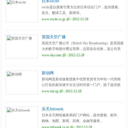
日本excite
excite是以搜索引擎为主的日本综合门户，提供搜索、
音乐、翻译工具、新闻等。
www.excite.co.jp
- 2012-12-28
英国天空广播
英国天空广播公司（British Sky Broadcasting）是英国最
大的数字电视付费运营商，总部设在伦敦，该公司系
在1990年由天空电视台与英国公司卫星广播公司合并
www.sky.com
- 2012-12-28
组成。旗下网站Sky在体育、电影、娱乐等信息的播报
上处于主导地位。
新动网
新动网是新传媒集团集中优势资源专为年轻一代而精
心打造的新加坡中文生活时尚第一门户。除了提供新
闻、娱乐、时尚、 科技等丰富多彩的最新资讯之外，
www.xin.sg
- 2012-12-28
新动网将引领Web 2.0潮流，提供功能强大的用户互动
平台。 新动网目前由新传媒新闻私人有限公司负责营
运，公司同时经营亚洲地区电视和网络业务。新动网
乐天Infoseek
的团队集合了来自新闻、电视、互联网、手机等各领
日本乐天网络服务商的门户网站，提供搜索、邮件、
域的年轻精英，我们将会全情投入，与大家一起互
购物、地图、新闻、辞典、金融等服务。
动、成长！
www.infoseek.co.jp
- 2012-12-28