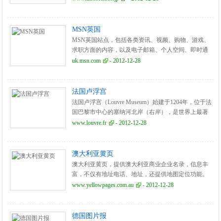
MSN英国
MSN英国站点，包括各类资讯、视频、购物、游戏、
求职方面的内容，以及电子邮箱、个人空间、即时通
讯等门户服务。
uk.msn.com
- 2012-12-28
法国卢浮宫
法国卢浮宫（Louvre Museum）始建于1204年，位于法
国巴黎市中心的塞纳河北岸（右岸），是世界上最著
名、最大的艺术宝库之一，是举世瞩目，艺术殿堂和
www.louvre.fr
- 2012-12-28
万宝之宫。同时，卢浮宫也是法国历史上最悠久的王
宫。这里曾经居住过50位法国国王和王后，还有许多
著名艺术家在这里生活。 卢浮宫绘画馆所收藏的绘画
澳大利亚黄页
之全、之珍贵是世界上各艺术馆不能比拟的。藏品中
澳大利亚黄页，提供澳大利亚商业企业名录，信息丰
有被誉为世界三宝的《维纳斯》雕像、《蒙娜丽莎》
富，不仅有地址电话、地址，还提供地图定位功能。
油画和《胜利女神》石雕像。更有大量希腊、罗马、
www.yellowpages.com.au
- 2012-12-28
埃及及东方的古董，还有法国、意大利的远古遗物。
卢浮宫博物馆闻名天下，不仅仅在于她的展品之丰
富、之珍贵，更在于博物馆本身便是一座杰出的艺术
德国图片报
建筑。