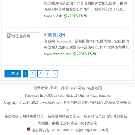
德国图片报是德国非常著名的图片类报纸媒体，由阿
克塞尔施普林格股份公司发行，报社总部位于汉堡。
图片报拥有大批读者，对舆论的形成具有很大的影响
www.bild.de
- 2012-12-28
力。
韩国赛我网
赛我网（Cyworld）是韩国最大的社区网站，它以提供
有线和无线的互联通信平台为核心, 向广大网络和手机
用户提供包括日记、相册、论坛、涂鸦、留言等各种
www.cyworld.com
- 2012-12-28
互联网服务。与虚拟的网络社区不同，它强调真实，
并提供各种与他人互动的工具，摆脱以往博客、交
友、校友录、BBS社区等单一展示和交流的局限。
共 25 条
1
2
3
›
»
2005年6月，韩国赛我网正式登录中国
（http://www.cyworld.com.cn），为中国网民带来一个
最新收录
|
TOP排行榜
|
发布网站
|
站点地图
集个性化空间和社交网络于一身的网络家园。
Processed in 0.093323 second(s), 21 Queries, Gzip Enabled
Copyright © 2017-2021 www.659k.com 专业的网站导航,网站目录,网站提交,网址大
全
在线投稿，网站免费登录，新收录网站首页显示，所有排名全自动实时刷更新，
网站推广的最佳选择就在659分类目录
渝公网安备52010302001961
|
渝ICP备15013736号