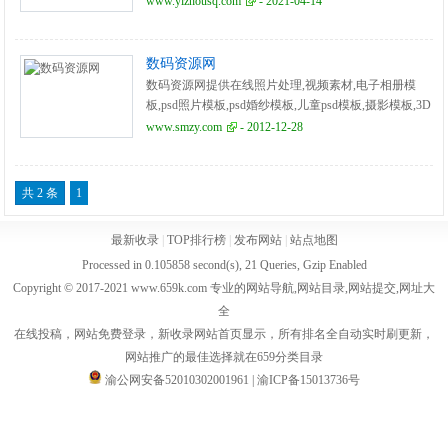
www.yizhousq.com
- 2021-04-14
数码资源网
数码资源网提供在线照片处理,视频素材,电子相册模
板,psd照片模板,psd婚纱模板,儿童psd模板,摄影模板,3D
模型下载,图片素材,音效素材和软件插件下载。
www.smzy.com
- 2012-12-28
共 2 条
1
最新收录
|
TOP排行榜
|
发布网站
|
站点地图
Processed in 0.105858 second(s), 21 Queries, Gzip Enabled
Copyright © 2017-2021 www.659k.com 专业的网站导航,网站目录,网站提交,网址大
全
在线投稿，网站免费登录，新收录网站首页显示，所有排名全自动实时刷更新，
网站推广的最佳选择就在659分类目录
渝公网安备52010302001961
|
渝ICP备15013736号