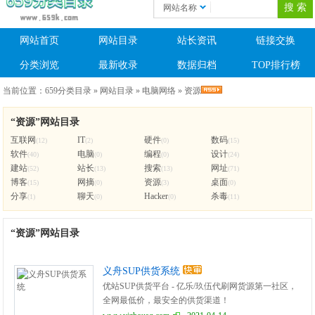
网站名称
网站首页
网站目录
站长资讯
链接交换
分类浏览
最新收录
数据归档
TOP排行榜
当前位置：
659分类目录
»
网站目录
»
电脑网络
»
资源
“资源”网站目录
互联网
IT
硬件
数码
(12)
(2)
(0)
(15)
软件
电脑
编程
设计
(40)
(0)
(0)
(24)
建站
站长
搜索
网址
(52)
(13)
(13)
(71)
博客
网摘
资源
桌面
(15)
(0)
(3)
(0)
分享
聊天
Hacker
杀毒
(1)
(0)
(0)
(11)
“资源”网站目录
义舟SUP供货系统
优站SUP供货平台 - 亿乐/玖伍代刷网货源第一社区，
全网最低价，最安全的供货渠道！