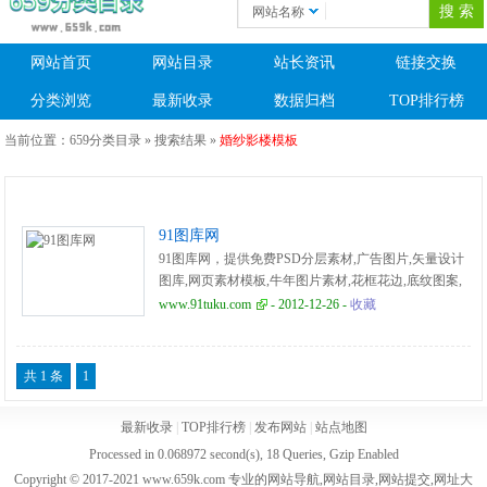
网站名称
网站首页
网站目录
站长资讯
链接交换
分类浏览
最新收录
数据归档
TOP排行榜
当前位置：
659分类目录
» 搜索结果 »
婚纱影楼模板
91图库网
91图库网，提供免费PSD分层素材,广告图片,矢量设计
图库,网页素材模板,牛年图片素材,花框花边,底纹图案,
图片,婚纱影楼模板,画册设计,VI资源图库,包装设计,UI
www.91tuku.com
- 2012-12-26 -
收藏
素材,flash模板,网页图标,画册欣赏,商标鉴赏,标志素
材,CI设计素材,平面素材,创意设计,影视动态素材,贺卡
图片,海报设计,展版素材,创意商品,设计书籍。
共 1 条
1
最新收录
|
TOP排行榜
|
发布网站
|
站点地图
Processed in 0.068972 second(s), 18 Queries, Gzip Enabled
Copyright © 2017-2021 www.659k.com 专业的网站导航,网站目录,网站提交,网址大